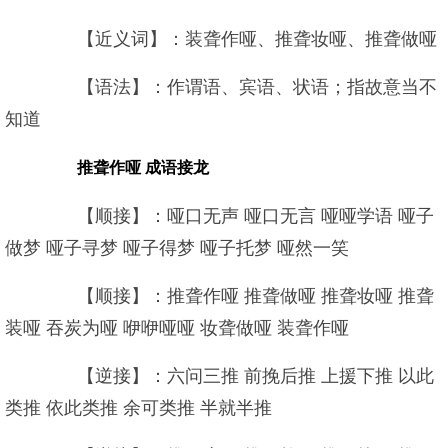
【近义词】：装聋作哑、推聋妆哑、推聋做哑
【语法】：作谓语、宾语、状语；指故意当不
知道
推聋作哑 成语接龙
【顺接】：哑口无声 哑口无言 哑哑学语 哑子
做梦 哑子寻梦 哑子得梦 哑子托梦 哑然一笑
【顺接】：推聋作哑 推聋做哑 推聋妆哑 推聋
装哑 吞炭为哑 咿咿哑哑 妆聋做哑 装聋作哑
【逆接】：六问三推 前挽后推 上援下推 以此
类推 依此类推 余可类推 半就半推