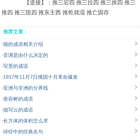
【逆接】：推三宕四 推三拉四 推三挨四 推三
推四 推三阻四 推东主西 推乾就湿 推亡固存
推荐文章：
·
猫的成语相关介绍
·
音调是由什么决定的
·
写景的成语
·
1917年11月7日俄国十月革命爆发
·
亚洲与非洲的分界线
·
形容树的成语
·
描写云的成语
·
长方体的体积怎么求
·
诗经中的经典名句