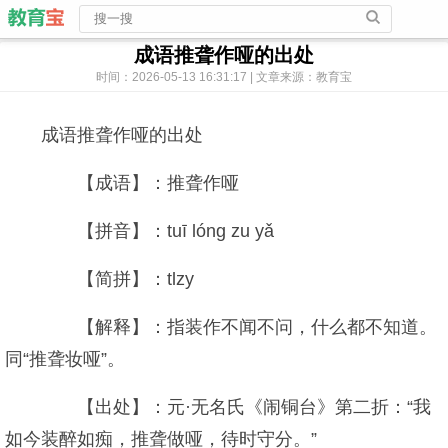
成语推聋作哑的出处
时间：2026-05-13 16:31:17 | 文章来源：教育宝
成语推聋作哑的出处
【成语】：推聋作哑
【拼音】：tuī lóng zu yǎ
【简拼】：tlzy
【解释】：指装作不闻不问，什么都不知道。
同“推聋妆哑”。
【出处】：元·无名氏《闹铜台》第二折：“我
如今装醉如痴，推聋做哑，待时守分。”