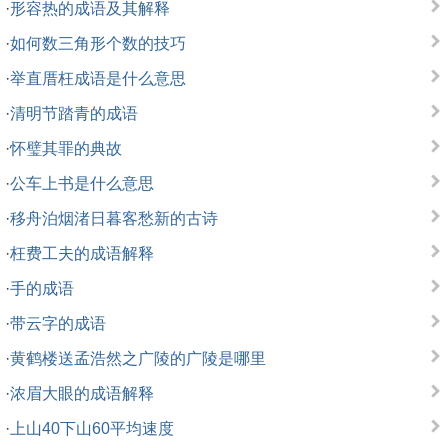
·
形容热的成语及其解释
·
如何数三角形个数的技巧
·
举直厝枉成语是什么意思
·
清明节踏青的成语
·
怀璧其罪的典故
·
公车上书是什么意思
·
移舟泊烟渚日暮客愁新的古诗
·
枉费工夫的成语解释
·
手的成语
·
带云字的成语
·
黄鹤楼送孟浩然之广陵的广陵是哪里
·
浓眉大眼的成语解释
·
上山40下山60平均速度