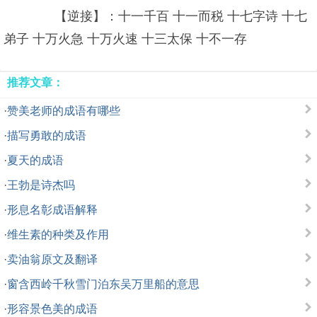
【逆接】：十一千百 十一而税 十七字诗 十七
弟子 十万火急 十万火速 十三太保 十不一存
推荐文章：
·
赞美老师的成语有哪些
·
描写勇敢的成语
·
夏天的成语
·
王勃是诗杰吗
·
形息名彰成语解释
·
维生素的种类及作用
·
卖油翁原文及翻译
·
窗含西岭千秋雪门泊东吴万里船的意思
·
形容景色美的成语