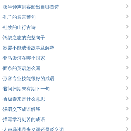
·
夜半钟声到客船出自哪首诗
·
孔子的名言警句
·
杜牧的山行古诗
·
鸿鹄之志的完整句子
·
欲罢不能成语故事及解释
·
亚马逊河在哪个国家
·
面条的英语怎么写
·
形容专业技能很好的成语
·
君问归期未有期下一句
·
否极泰来是什么意思
·
涕泗交下成语解释
·
描写学习刻苦的成语
·
人声鼎沸是褒义词还是贬义词