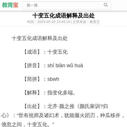
十变五化成语解释及出处
时间：2026-05-20 15:49:19 | 文章来源：教育宝
十变五化成语解释及出处
【成语】：十变五化
【拼音】：shí biàn wǔ huà
【简拼】：sbwh
【解释】：指变化多端。
【出处】：北齐·颜之推《颜氏家训?归
心》：“世有祝师及诸幻术，犹能履火蹈刃，种瓜移井，
倏忽之间，十变五化。”