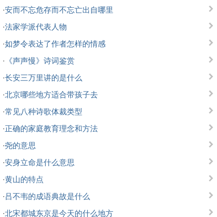
·
安而不忘危存而不忘亡出自哪里
·
法家学派代表人物
·
如梦令表达了作者怎样的情感
·
《声声慢》诗词鉴赏
·
长安三万里讲的是什么
·
北京哪些地方适合带孩子去
·
常见八种诗歌体裁类型
·
正确的家庭教育理念和方法
·
尧的意思
·
安身立命是什么意思
·
黄山的特点
·
吕不韦的成语典故是什么
·
北宋都城东京是今天的什么地方