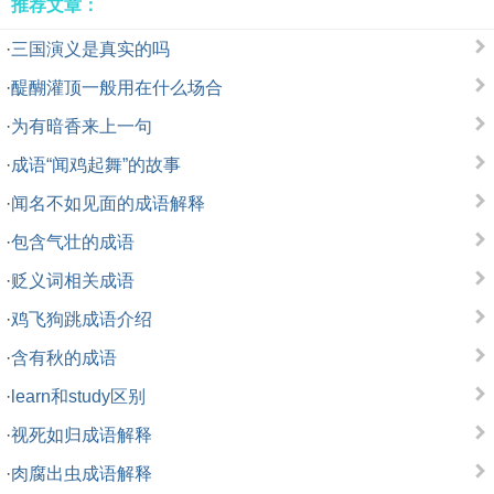
推荐文章：
·
三国演义是真实的吗
·
醍醐灌顶一般用在什么场合
·
为有暗香来上一句
·
成语“闻鸡起舞”的故事
·
闻名不如见面的成语解释
·
包含气壮的成语
·
贬义词相关成语
·
鸡飞狗跳成语介绍
·
含有秋的成语
·
learn和study区别
·
视死如归成语解释
·
肉腐出虫成语解释