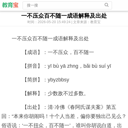
一不压众百不随一成语解释及出处
时间：2026-05-20 15:49:24 | 文章来源：教育宝
一不压众百不随一成语解释及出处
【成语】：一不压众，百不随一
【拼音】：yī bù yā zhng，bǎi bù suí yī
【简拼】：ybyzbbsy
【解释】：少数敌不过多数。
【出处】：清·冷佛《春阿氏谋夫案》第五
回：“本来你胡闹吗！十个人当差，偏你要独出己见么？
俗语说：‘一不扭众，百不随一’，谁叫你胡说白道，出