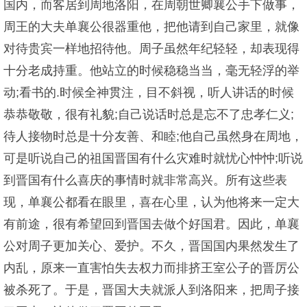
国内，而客居到周地洛阳，在周朝世卿襄公手下做事，
周王的大夫单襄公很器重他，把他请到自己家里，就像
对待贵宾一样地招待他。周子虽然年纪轻轻，却表现得
十分老成持重。他站立的时候稳稳当当，毫无轻浮的举
动;看书的.时候全神贯注，目不斜视，听人讲话的时候
恭恭敬敬，很有礼貌;自己说话时总是忘不了忠孝仁义;
待人接物时总是十分友善、和睦;他自己虽然身在周地，
可是听说自己的祖国晋国有什么灾难时就忧心忡忡;听说
到晋国有什么喜庆的事情时就非常高兴。所有这些表
现，单襄公都看在眼里，喜在心里，认为他将来一定大
有前途，很有希望回到晋国去做个好国君。因此，单襄
公对周子更加关心、爱护。不久，晋国国内果然发生了
内乱，原来一直害怕失去权力而排挤王室公子的晋厉公
被杀死了。于是，晋国大夫就派人到洛阳来，把周子接