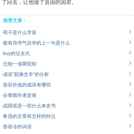
了回去，让他做了晋国的国君。
推荐文章：
·
荀子是什么学派
·
腹有诗书气自华的上一句是什么
·
buy的过去式
·
元朝一省两院制
·
成语“茹痛含辛”的分析
·
形容价值的成语有哪些
·
步辇图作者是谁
·
战国策是一部什么体史书
·
鲁迅的文章有怎样的特点
·
形容冷的词语