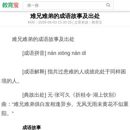
难兄难弟的成语故事及出处
时间：2026-06-03 15:30:16 | 文章来源：教育宝
难兄难弟的成语故事及出处
[成语拼音] nán xiōng nán dì
[成语解释] 指共过患难的人或彼此处于同样困
境的人。
[典故出处] 元·张可久《折桂令·湖上饮别》
曲：“难兄难弟俱白发相逢异乡。无风无雨未黄花不似重
阳。”
成语故事