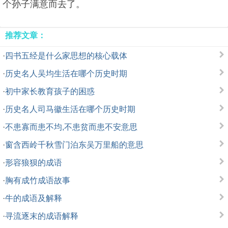
个孙子满意而去了。
推荐文章：
·
四书五经是什么家思想的核心载体
·
历史名人吴均生活在哪个历史时期
·
初中家长教育孩子的困惑
·
历史名人司马徽生活在哪个历史时期
·
不患寡而患不均,不患贫而患不安意思
·
窗含西岭千秋雪门泊东吴万里船的意思
·
形容狼狈的成语
·
胸有成竹成语故事
·
牛的成语及解释
·
寻流逐末的成语解释