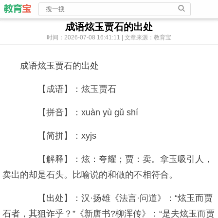
成语炫玉贾石的出处
时间：2026-07-08 16:41:11 | 文章来源：教育宝
成语炫玉贾石的出处
【成语】：炫玉贾石
【拼音】：xuàn yù gǔ shí
【简拼】：xyjs
【解释】：炫：夸耀；贾：卖。拿玉吸引人，
卖出的却是石头。比喻说的和做的不相符合。
【出处】：汉·扬雄《法言·问道》：“炫玉而贾
石者，其狙诈乎？”《新唐书?柳浑传》：“是夫炫玉而贾