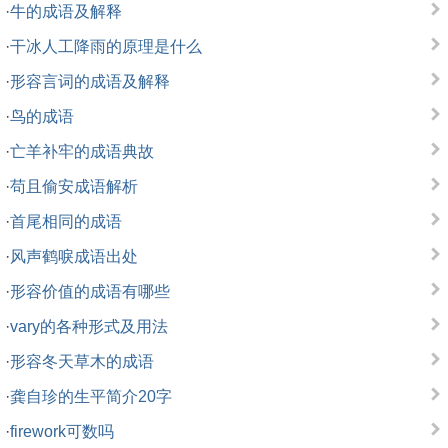
·
牛的成语及解释
·
干冰人工降雨的原理是什么
·
形容言词的成语及解释
·
鸟的成语
·
亡羊补牢的成语典故
·
苟且偷安成语解析
·
首尾相同的成语
·
风声鹤唳成语出处
·
形容价值的成语有哪些
·
vary的各种形式及用法
·
形容冬天草木的成语
·
龚自珍的生平简介20字
·
firework可数吗