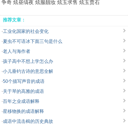
争奇 炫昼缟夜 炫服靓妆 炫玉求售 炫玉贾石
推荐文章：
·
工业化国家的社会变化
·
夏虫不可语冰下面三句是什么
·
老人与海作者
·
孩子高中不想上学怎么办
·
小儿垂钓古诗的意思全解
·
50个描写声音的成语
·
关于琴的高雅的成语
·
百年之业成语解释
·
星移物换的成语解释
·
成语中流击楫的历史典故