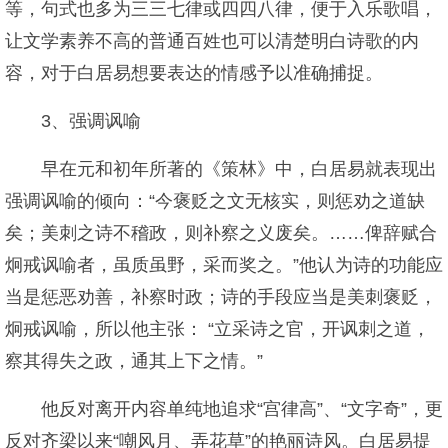
等，句式也多为三三七律或四四八律，便于入乐歌唱，
让文学素养不高的普通百姓也可以清楚明白诗歌的内
容，对于白居易想要表达的情感予以准确捕捉。
3、强调讽喻
早在元和初年所著的《策林》中，白居易就表现出
强调讽喻的倾向：“今褒贬之文无核实，则惩劝之道缺
矣；美刺之诗不稽政，则补察之义废矣。……俾辞赋合
炯戒讽喻者，虽质虽野，采而奖之。”他认为诗的功能应
当是惩恶劝善，补察时政；诗的手段应当是美刺褒贬，
炯戒讽喻，所以他主张： “立采诗之官，开讽刺之道，
察其得失之政，通其上下之情。”
他反对离开内容单纯地追求“宫律高”、“文字奇”，更
反对齐梁以来“嘲风月、弄花草”的艳丽诗风。白居易提