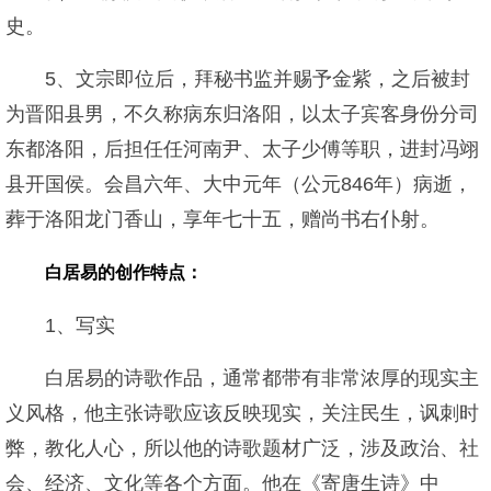
史。
5、文宗即位后，拜秘书监并赐予金紫，之后被封
为晋阳县男，不久称病东归洛阳，以太子宾客身份分司
东都洛阳，后担任任河南尹、太子少傅等职，进封冯翊
县开国侯。会昌六年、大中元年（公元846年）病逝，
葬于洛阳龙门香山，享年七十五，赠尚书右仆射。
白居易的创作特点：
1、写实
白居易的诗歌作品，通常都带有非常浓厚的现实主
义风格，他主张诗歌应该反映现实，关注民生，讽刺时
弊，教化人心，所以他的诗歌题材广泛，涉及政治、社
会、经济、文化等各个方面。他在《寄唐生诗》中