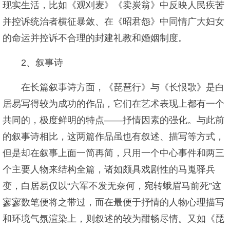
现实生活，比如《观刈麦》《卖炭翁》中反映人民疾苦
并控诉统治者横征暴敛、在《昭君怨》中同情广大妇女
的命运并控诉不合理的封建礼教和婚姻制度。
2、叙事诗
在长篇叙事诗方面，《琵琶行》与《长恨歌》是白
居易写得较为成功的作品，它们在艺术表现上都有一个
共同的，极度鲜明的特点——抒情因素的强化。与此前
的叙事诗相比，这两篇作品虽也有叙述、描写等方式，
但是却在叙事上面一简再简，只用一个中心事件和两三
个主要人物来结构全篇，诸如颇具戏剧性的马嵬驿兵
变，白居易仅以“六军不发无奈何，宛转蛾眉马前死”这
寥寥数笔便将之带过，而在最便于抒情的人物心理描写
和环境气氛渲染上，则叙述的较为酣畅尽情。又如《琵