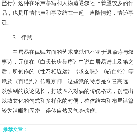
琶行》这种在乐声摹写和人物遭遇叙述上着墨较多的作
品，也是用情把声和事联结在一起，声随情起，情随事
迁。
3、律赋
白居易在律赋方面的艺术成就也不亚于讽喻诗与叙
事诗，元稹在《白氏长庆集序》中说白居易进士及第之
后，所创作的《性习相近远》《求玄珠》《斩白蛇》等
赋及《百道判》传遍京师，这些赋的特点是立意高远，
以独到的议论见长，打破四六对偶的传统格式，创造出
以散文化的句式和多样化的对偶，整体结构和布局谋篇
较为清晰和周密，得体自然又气势磅礴。
推荐文章：