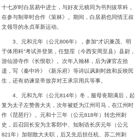
十七岁时白居易中进士，与好友元稹同为书判拔萃科，
在参与制举时合作《策林》。期间，白居易也同情王叔
文领导的永贞革新运动。
3、元和元年（公元806年），参加“才识兼茂、明
于体用科”考试并登第，任盩厔（今西安周至县）县尉，
游仙游寺作《长恨歌》。次年入翰林，后为谏官左拾
遗，写《秦中吟》《新乐府》等诗以讽刺时政和反映民
生，还有劝谏皇帝放弃对王承宗用兵等事。
4、元和九年（公元814年）冬，服母丧期满后，起
复为太子左赞善大夫，次年被贬为江州司马，在江州时
作《琵琶行》。元和十三年（公元818年）转忠州刺
史，后召回长安为主客郎中、知制诰长庆元年（公元
821年）加朝散大夫职，后又先后担任杭、苏二州刺