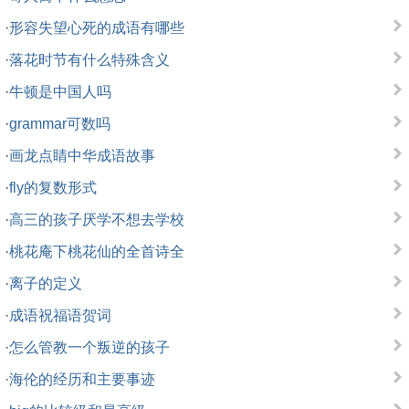
·
形容失望心死的成语有哪些
·
落花时节有什么特殊含义
·
牛顿是中国人吗
·
grammar可数吗
·
画龙点睛中华成语故事
·
fly的复数形式
·
高三的孩子厌学不想去学校
·
桃花庵下桃花仙的全首诗全
·
离子的定义
·
成语祝福语贺词
·
怎么管教一个叛逆的孩子
·
海伦的经历和主要事迹