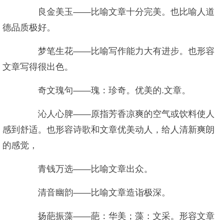
良金美玉——比喻文章十分完美。也比喻人道
德品质极好。
梦笔生花——比喻写作能力大有进步。也形容
文章写得很出色。
奇文瑰句——瑰：珍奇。优美的.文章。
沁人心脾——原指芳香凉爽的空气或饮料使人
感到舒适。也形容诗歌和文章优美动人，给人清新爽朗
的感觉，
青钱万选——比喻文章出众。
清音幽韵——比喻文章造诣极深。
扬葩振藻——葩：华美；藻：文采。形容文章