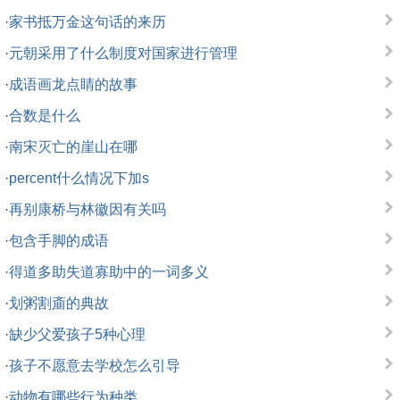
·
家书抵万金这句话的来历
·
元朝采用了什么制度对国家进行管理
·
成语画龙点睛的故事
·
合数是什么
·
南宋灭亡的崖山在哪
·
percent什么情况下加s
·
再别康桥与林徽因有关吗
·
包含手脚的成语
·
得道多助失道寡助中的一词多义
·
划粥割齑的典故
·
缺少父爱孩子5种心理
·
孩子不愿意去学校怎么引导
·
动物有哪些行为种类