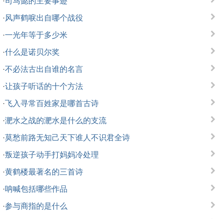
·
司马懿的主要事迹
·
风声鹤唳出自哪个战役
·
一光年等于多少米
·
什么是诺贝尔奖
·
不必法古出自谁的名言
·
让孩子听话的十个方法
·
飞入寻常百姓家是哪首古诗
·
淝水之战的淝水是什么的支流
·
莫愁前路无知己天下谁人不识君全诗
·
叛逆孩子动手打妈妈冷处理
·
黄鹤楼最著名的三首诗
·
呐喊包括哪些作品
·
参与商指的是什么