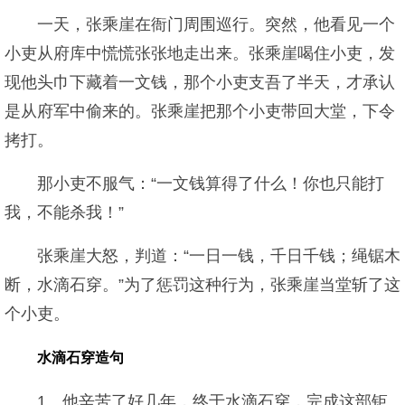
一天，张乘崖在衙门周围巡行。突然，他看见一个
小吏从府库中慌慌张张地走出来。张乘崖喝住小吏，发
现他头巾下藏着一文钱，那个小吏支吾了半天，才承认
是从府军中偷来的。张乘崖把那个小吏带回大堂，下令
拷打。
那小吏不服气：“一文钱算得了什么！你也只能打
我，不能杀我！”
张乘崖大怒，判道：“一日一钱，千日千钱；绳锯木
断，水滴石穿。”为了惩罚这种行为，张乘崖当堂斩了这
个小吏。
水滴石穿造句
1、他辛苦了好几年，终于水滴石穿，完成这部钜