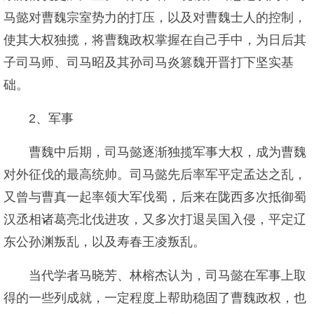
马懿对曹魏宗室势力的打压，以及对曹魏士人的控制，
使其大权独揽，将曹魏政权掌握在自己手中，为日后其
子司马师、司马昭及其孙司马炎篡魏开晋打下坚实基
础。
2、军事
曹魏中后期，司马懿逐渐独揽军事大权，成为曹魏
对外征伐的最高统帅。司马懿先后率军平定孟达之乱，
又曾与曹真一起率领大军伐蜀，后来在陇西多次抵御蜀
汉丞相诸葛亮北伐进攻，又多次打退吴国入侵，平定辽
东公孙渊叛乱，以及寿春王凌叛乱。
当代学者马晓芳、林榕杰认为，司马懿在军事上取
得的一些列成就，一定程度上帮助稳固了曹魏政权，也