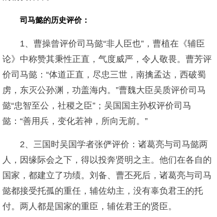
司马懿的历史评价：
1、曹操曾评价司马懿“非人臣也”，曹植在《辅臣
论》中称赞其秉性正直，气度威严，令人敬畏。曹芳评
价司马懿：“体道正直，尽忠三世，南擒孟达，西破蜀
虏，东灭公孙渊，功盖海内。”曹魏大臣吴质评价司马
懿“忠智至公，社稷之臣”；吴国国主孙权评价司马
懿：“善用兵，变化若神，所向无前。”
2、三国时吴国学者张俨评价：诸葛亮与司马懿两
人，因缘际会之下，得以投奔贤明之主。他们在各自的
国家，都建立了功绩。刘备、曹丕死后，诸葛亮与司马
懿都接受托孤的重任，辅佐幼主，没有辜负君王的托
付。两人都是国家的重臣，辅佐君王的贤臣。