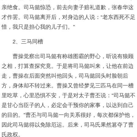
亲绝食。司马懿惊恐，前去向妻子赔礼道歉，张春华这
才作罢。司马懿离开后，对身边的人说：“老东西死不足
惜，我只是担心我的儿子们。”
2、三马同槽
曹操觉察出司马懿有称雄图霸的野心，听说有狼顾
之相，打算查探究竟。于是将司马懿叫来，让他在前边
走，曹操在后面突然叫他回头，司马懿回头时脸朝后
方，身体却不转过来。曹操又曾经梦见三匹马在同一槽
里吃草，心里恐惧不安，于是对太子曹丕说：“司马懿不
是甘心当臣子的人，必定会干预你的家事，以达到自己
的目的。”曹丕与司马懿一向关系很好，每次都保护他，
因此司马懿得以免除厄运。后来，司马氏果然篡夺了曹
氏政权。