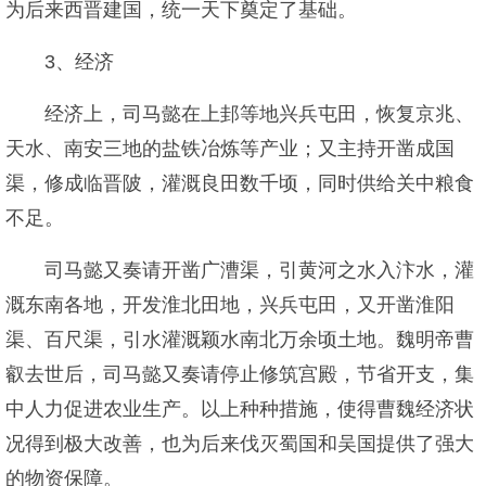
为后来西晋建国，统一天下奠定了基础。
3、经济
经济上，司马懿在上邽等地兴兵屯田，恢复京兆、
天水、南安三地的盐铁冶炼等产业；又主持开凿成国
渠，修成临晋陂，灌溉良田数千顷，同时供给关中粮食
不足。
司马懿又奏请开凿广漕渠，引黄河之水入汴水，灌
溉东南各地，开发淮北田地，兴兵屯田，又开凿淮阳
渠、百尺渠，引水灌溉颖水南北万余顷土地。魏明帝曹
叡去世后，司马懿又奏请停止修筑宫殿，节省开支，集
中人力促进农业生产。以上种种措施，使得曹魏经济状
况得到极大改善，也为后来伐灭蜀国和吴国提供了强大
的物资保障。