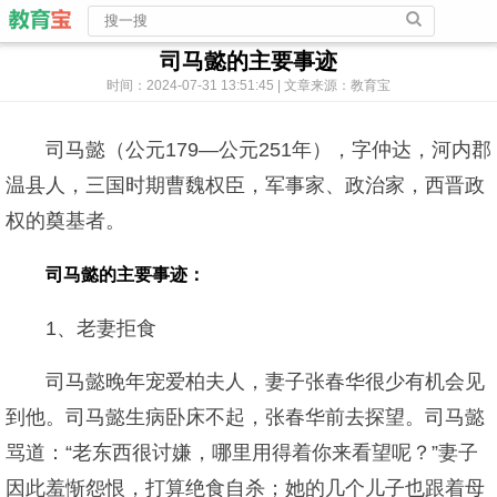
司马懿的主要事迹
时间：2024-07-31 13:51:45 | 文章来源：教育宝
司马懿（公元179—公元251年），字仲达，河内郡
温县人，三国时期曹魏权臣，军事家、政治家，西晋政
权的奠基者。
司马懿的主要事迹：
1、老妻拒食
司马懿晚年宠爱柏夫人，妻子张春华很少有机会见
到他。司马懿生病卧床不起，张春华前去探望。司马懿
骂道：“老东西很讨嫌，哪里用得着你来看望呢？”妻子
因此羞惭怨恨，打算绝食自杀；她的几个儿子也跟着母