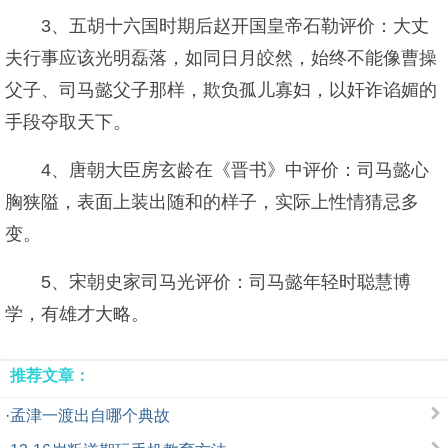
3、五胡十六国时期后赵开国皇帝石勒评价：大丈
夫行事应该光明磊落，如同日月皎然，始终不能像曹操
父子、司马懿父子那样，欺负孤儿寡妇，以奸诈谄媚的
手段夺取天下。
4、唐朝大臣房玄龄在《晋书》中评价：司马懿心
胸狭隘，表面上装出随和的样子，实际上性情猜忌多
变。
5、宋朝史家司马光评价：司马懿年轻时聪慧博
学，有雄才大略。
推荐文章：
·
孟津一渡出自哪个典故