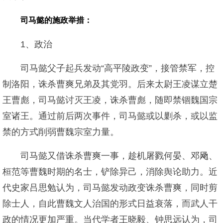
司马懿的施政举措：
1、政治
司马懿父子起兵发动“高平陵政变”，接管禁军，控
制洛阳，诛杀曹爽兄弟及其党羽。后来太尉王凌谋立楚
王曹彪，司马懿讨灭王凌，诛杀曹彪，随即禁锢魏国宗
室诸王。通过前后两次事件，司马懿或以剿杀，或以监
禁的方式削弱曹魏宗室力量。
司马懿又借诛杀曹爽一事，趁机屠戮何晏、邓飏、
桓范等曹魏时期的名士，铲除异己，消除舆论助力。近
代史家吕思勉认为，司马懿发动政变诛杀曹爽，同时剪
除士人，自此曹魏文人治国的形式日益衰落，而武人干
政的情况更加严重。当代学者王晓毅、钟思远认为，司