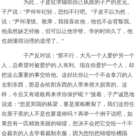
为此，子皮征求辅助自己执政的子产的意见。
子产说：“尹何年纪轻，恐怕不行吧。”子皮不以为然，
说：“尹何谨慎、敦厚，我很喜欢他，他也不会背叛我。
他虽然缺乏经验，但可以让他学呀。学的时间久了，他
也就懂得治理的道理了。”
子产反对说：“那不行，大凡一个人爱护另一个
人，总希望对被爱护的.人有利。现在你爱护一个人，却
把这么重要的事交给他。这好比你让一个不会拿刀的人
去割东西，那是会给割东西的人带来很大损害的。这
样，今后又有谁敢再来求你保护呢？”接着，子产诚恳地
说道：“您是郑国的栋梁，要是屋栋断裂了，我们这些住
在屋子里的人不是也要遣殃吗？再举一个例子说吧，如
果您有一匹精致美丽的锦缎，您决不会把它交给一个不
会裁衣的人去学着裁制衣服，因为您怕把锦缎给槽蹋