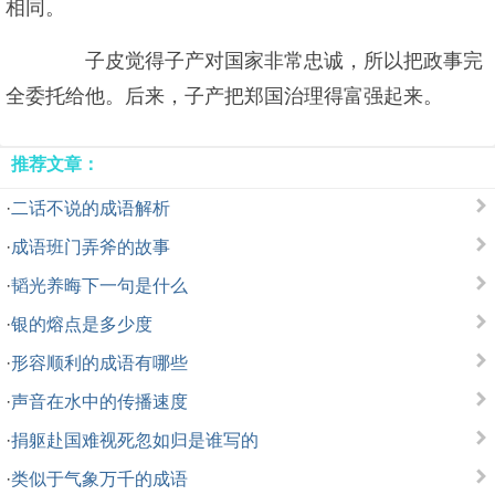
相同。
子皮觉得子产对国家非常忠诚，所以把政事完
全委托给他。后来，子产把郑国治理得富强起来。
推荐文章：
·
二话不说的成语解析
·
成语班门弄斧的故事
·
韬光养晦下一句是什么
·
银的熔点是多少度
·
形容顺利的成语有哪些
·
声音在水中的传播速度
·
捐躯赴国难视死忽如归是谁写的
·
类似于气象万千的成语