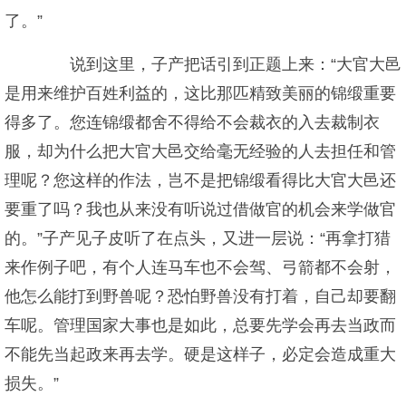
了。”
说到这里，子产把话引到正题上来：“大官大邑
是用来维护百姓利益的，这比那匹精致美丽的锦缎重要
得多了。您连锦缎都舍不得给不会裁衣的入去裁制衣
服，却为什么把大官大邑交给毫无经验的人去担任和管
理呢？您这样的作法，岂不是把锦缎看得比大官大邑还
要重了吗？我也从来没有听说过借做官的机会来学做官
的。”子产见子皮听了在点头，又进一层说：“再拿打猎
来作例子吧，有个人连马车也不会驾、弓箭都不会射，
他怎么能打到野兽呢？恐怕野兽没有打着，自己却要翻
车呢。管理国家大事也是如此，总要先学会再去当政而
不能先当起政来再去学。硬是这样子，必定会造成重大
损失。”