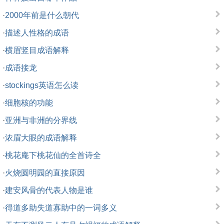
·
2000年前是什么朝代
·
描述人性格的成语
·
横眉竖目成语解释
·
成语接龙
·
stockings英语怎么读
·
细胞核的功能
·
亚洲与非洲的分界线
·
浓眉大眼的成语解释
·
桃花庵下桃花仙的全首诗全
·
火烧圆明园的直接原因
·
建安风骨的代表人物是谁
·
得道多助失道寡助中的一词多义