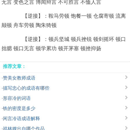
无言 变色之言 博闻辩言 不可胜言 不恤人言
【逆接】：鞍马劳顿 饱餐一顿 仓腐寄顿 流离
颠顿 舟车劳顿 陶朱猗顿
【逆接】：顿兵坚城 顿兵挫锐 顿剑摇环 顿口
拙腮 顿口无言 顿学累功 顿开茅塞 顿挫抑扬
推荐文章：
·
赞美女教师成语
·
描写忠心的成语有哪些
·
形容冷的词语
·
铁的密度是多少
·
闲言冷语成语解释
·
祥林嫂出自哪个作品