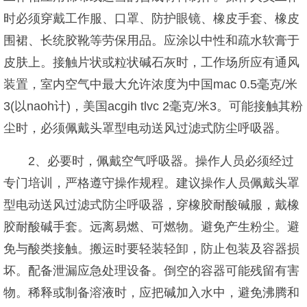
时必须穿戴工作服、口罩、防护眼镜、橡皮手套、橡皮
围裙、长统胶靴等劳保用品。应涂以中性和疏水软膏于
皮肤上。接触片状或粒状碱石灰时，工作场所应有通风
装置，室内空气中最大允许浓度为中国mac 0.5毫克/米
3(以naoh计)，美国acgih tlvc 2毫克/米3。可能接触其粉
尘时，必须佩戴头罩型电动送风过滤式防尘呼吸器。
2、必要时，佩戴空气呼吸器。操作人员必须经过
专门培训，严格遵守操作规程。建议操作人员佩戴头罩
型电动送风过滤式防尘呼吸器，穿橡胶耐酸碱服，戴橡
胶耐酸碱手套。远离易燃、可燃物。避免产生粉尘。避
免与酸类接触。搬运时要轻装轻卸，防止包装及容器损
坏。配备泄漏应急处理设备。倒空的容器可能残留有害
物。稀释或制备溶液时，应把碱加入水中，避免沸腾和