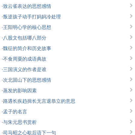
·
致云雀表达的思想感情
·
叛逆孩子动手打妈妈冷处理
·
王阳明心学的核心思想
·
八股文包括哪八部分
·
魏征的简介和历史故事
·
不食周粟的成语典故
·
三国演义的作者是谁
·
次北固山下的思想感情
·
蒸发的影响因素
·
路遇长疾趋揖长无言退恭立的意思
·
孟子的名言
·
与朱元思书赏析
·
司马昭之心歇后语下一句