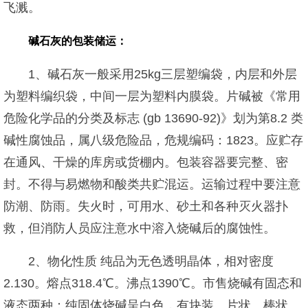
飞溅。
碱石灰的包装储运：
1、碱石灰一般采用25kg三层塑编袋，内层和外层
为塑料编织袋，中间一层为塑料内膜袋。片碱被《常用
危险化学品的分类及标志 (gb 13690-92)》划为第8.2 类
碱性腐蚀品，属八级危险品，危规编码：1823。应贮存
在通风、干燥的库房或货棚内。包装容器要完整、密
封。不得与易燃物和酸类共贮混运。运输过程中要注意
防潮、防雨。失火时，可用水、砂土和各种灭火器扑
救，但消防人员应注意水中溶入烧碱后的腐蚀性。
2、物化性质 纯品为无色透明晶体，相对密度
2.130。熔点318.4℃。沸点1390℃。市售烧碱有固态和
液态两种：纯固体烧碱呈白色，有块装、片状、棒状、