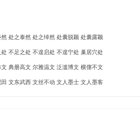
 处之泰然 处之绰然 处囊脱颖 处囊露颖
 不足之处 不遑启处 不遑宁处 巢居穴处
 典册高文 尔雅温文 泛滥博文 横僿不文
 文东武西 文丝不动 文人墨士 文人墨客