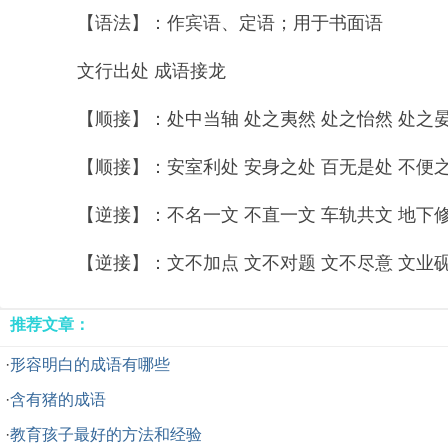
【语法】：作宾语、定语；用于书面语
文行出处 成语接龙
【顺接】：处中当轴 处之夷然 处之怡然 处之晏然
【顺接】：安室利处 安身之处 百无是处 不便之处
【逆接】：不名一文 不直一文 车轨共文 地下修文
【逆接】：文不加点 文不对题 文不尽意 文业砚田
推荐文章：
·
形容明白的成语有哪些
·
含有猪的成语
·
教育孩子最好的方法和经验