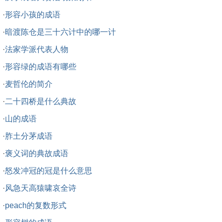
·
形容小孩的成语
·
暗渡陈仓是三十六计中的哪一计
·
法家学派代表人物
·
形容绿的成语有哪些
·
麦哲伦的简介
·
二十四桥是什么典故
·
山的成语
·
胙土分茅成语
·
褒义词的典故成语
·
怒发冲冠的冠是什么意思
·
风急天高猿啸哀全诗
·
peach的复数形式