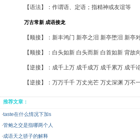
【语法】：作谓语、定语；指精神或友谊等
万古常新 成语接龙
【顺接】：新丰鸿门 新亭之泪 新亭堕泪 新亭对泣
【顺接】：白头如新 白头而新 白首如新 背故向新
【逆接】：成千上万 成千成万 成千累万 成千论万
【逆接】：万万千千 万丈光芒 万丈深渊 万不一失
推荐文章：
·
taste在什么情况下加s
·
管鲍之交是指哪两个人
·
成语天之骄子的解释