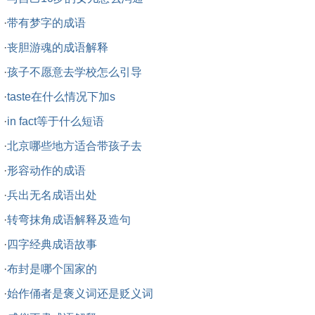
·
带有梦字的成语
·
丧胆游魂的成语解释
·
孩子不愿意去学校怎么引导
·
taste在什么情况下加s
·
in fact等于什么短语
·
北京哪些地方适合带孩子去
·
形容动作的成语
·
兵出无名成语出处
·
转弯抹角成语解释及造句
·
四字经典成语故事
·
布封是哪个国家的
·
始作俑者是褒义词还是贬义词