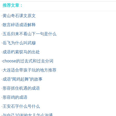
推荐文章：
·
黄山奇石课文原文
·
散言碎语成语解释
·
五岳归来不看山下一句是什么
·
岳飞为什么叫武穆
·
成语朽索驭马的出处
·
choose的过去式和过去分词
·
大连适合带孩子玩的地方推荐
·
成语“闻鸡起舞”的故事
·
形容抓住机遇的成语
·
形容鸡的成语
·
王安石字什么号什么
·
与自己10岁的女儿怎么沟通