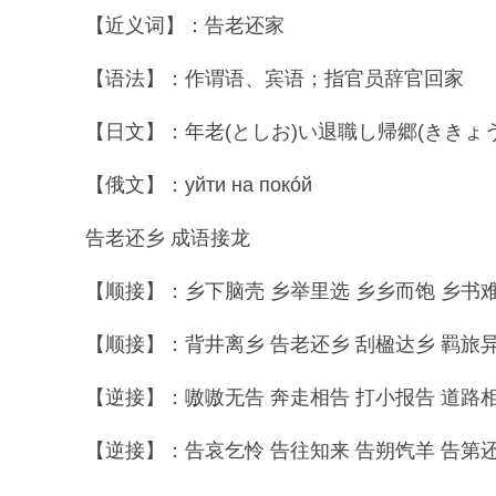
【近义词】：告老还家
【语法】：作谓语、宾语；指官员辞官回家
【日文】：年老(としお)い退職し帰郷(ききょう
【俄文】：уйти на покóй
告老还乡 成语接龙
【顺接】：乡下脑壳 乡举里选 乡乡而饱 乡书难寄
【顺接】：背井离乡 告老还乡 刮楹达乡 羁旅异乡
【逆接】：嗷嗷无告 奔走相告 打小报告 道路相告
【逆接】：告哀乞怜 告往知来 告朔饩羊 告第还家