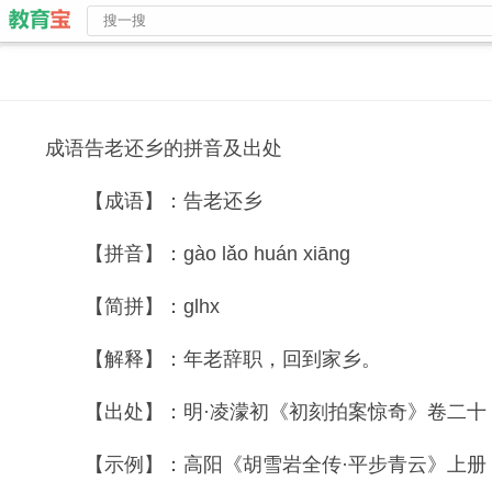
成语告老还乡的拼音及出处
【成语】：告老还乡
【拼音】：gào lǎo huán xiāng
【简拼】：glhx
【解释】：年老辞职，回到家乡。
【出处】：明·凌濛初《初刻拍案惊奇》卷二十：
【示例】：高阳《胡雪岩全传·平步青云》上册：“做