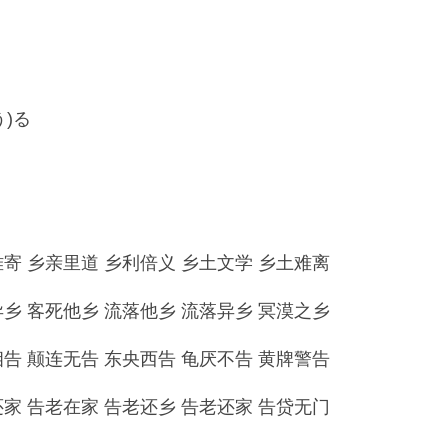
)る
 乡亲里道 乡利倍义 乡土文学 乡土难离
 客死他乡 流落他乡 流落异乡 冥漠之乡
 颠连无告 东央西告 龟厌不告 黄牌警告
 告老在家 告老还乡 告老还家 告贷无门