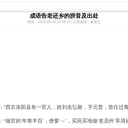
成语告老还乡的拼音及出处
时间：2026-05-20 15:49:19 | 文章来源：教育宝
“西京洛阳县有一官人，姓刘名弘敬，字元普，曾任过青
官的‘年将半百’，便要‘～’，买田买地做‘老员外’享清