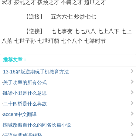
宏才 拨乱之才 拨烦之才 不羁之才 超世之才
【逆接】：五六六七 炒炒七七
【逆接】：七七事变 七七八八 七上八下 七上
八落 七世子孙 七世珥貂 七个八个 七举时节
推荐文章：
·
13-16岁叛逆期玩手机教育方法
·
关于功率的所有公式
·
跳梁小丑是什么意思
·
二十四桥是什么典故
·
accent中文翻译
·
围城改编自什么的同名长篇小说
·
汗流夹背成语解释