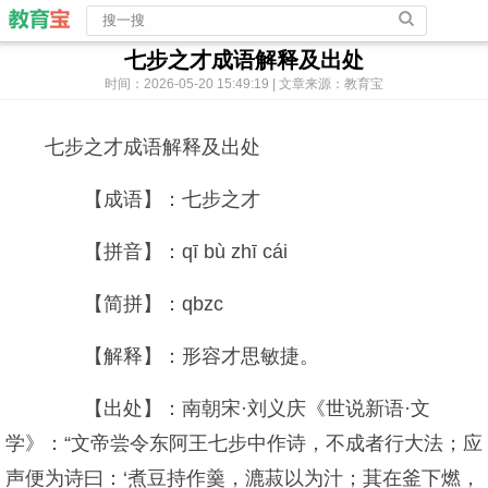
七步之才成语解释及出处
时间：2026-05-20 15:49:19 | 文章来源：教育宝
七步之才成语解释及出处
【成语】：七步之才
【拼音】：qī bù zhī cái
【简拼】：qbzc
【解释】：形容才思敏捷。
【出处】：南朝宋·刘义庆《世说新语·文
学》：“文帝尝令东阿王七步中作诗，不成者行大法；应
声便为诗曰：‘煮豆持作羹，漉菽以为汁；萁在釜下燃，