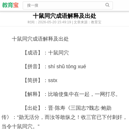
十鼠同穴成语解释及出处
时间：2026-05-20 15:49:19 | 文章来源：教育宝
十鼠同穴成语解释及出处
【成语】：十鼠同穴
【拼音】：shí shǔ tóng xué
【简拼】：sstx
【解释】：比喻使集中在一起，一网打尽。
【出处】：晋·陈寿《三国志?魏志·鲍勋
传》：“勋无活分，而汝等敢纵之！收三官已下付刺奸，
当令十鼠同穴。”