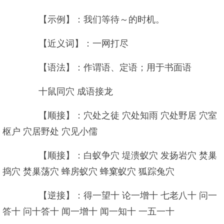
【示例】：我们等待～的时机。
【近义词】：一网打尽
【语法】：作谓语、定语；用于书面语
十鼠同穴 成语接龙
【顺接】：穴处之徒 穴处知雨 穴处野居 穴室
枢户 穴居野处 穴见小儒
【顺接】：白蚁争穴 堤溃蚁穴 发扬岩穴 焚巢
捣穴 焚巢荡穴 蜂房蚁穴 蜂窠蚁穴 狐踪兔穴
【逆接】：得一望十 论一增十 七老八十 问一
答十 问十答十 闻一增十 闻一知十 一五一十