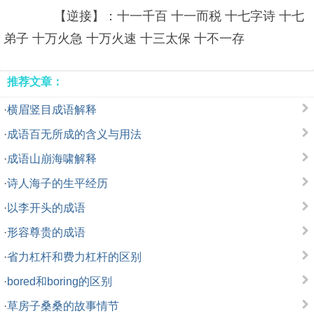
【逆接】：十一千百 十一而税 十七字诗 十七
弟子 十万火急 十万火速 十三太保 十不一存
推荐文章：
·
横眉竖目成语解释
·
成语百无所成的含义与用法
·
成语山崩海啸解释
·
诗人海子的生平经历
·
以李开头的成语
·
形容尊贵的成语
·
省力杠杆和费力杠杆的区别
·
bored和boring的区别
·
草房子桑桑的故事情节