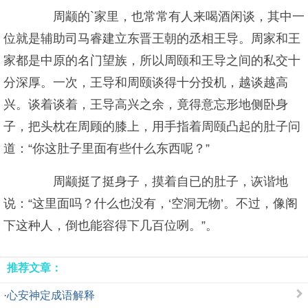
周颛的`家里，也常常有人来喝酒闲谈，其中一
位就是辅助司马睿建立东晋王朝的丞相王导。周家和王
家都是中原的名门望族，所以周颐和王导之间的私交十
分深厚。一次，王导和周颐谈得十分投机，越谈越高
兴。谈着谈着，王导高兴之余，竟得意忘形地侧卧身
子，把头枕在周顾的膝上，用手指着周颐凸起的肚子问
道：“你这肚子里面有些什么东西呢？”
周颛挺了挺身子，摸着自已的肚子，诙谐地
说：“这里面吗？什么也没有，‘空洞无物’。不过，像阁
下这种人，倒也能容得下几百位咧。”。
推荐文章：
·
心安神定成语解释