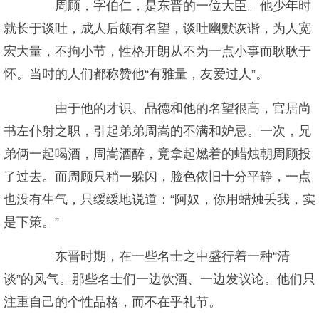
周顾，字伯仁，是东晋的一位大臣。他少年时
就长于谈吐，成人后颇有名望，谈吐幽默诙谐，为人宽
宏大量，不拘小节，性格开朗从不为一点小事而耿耿于
怀。当时的人们都称赞他“有雅量，友爱过人”。
由于他的才识、品德和他的名望很高，官居尚
书左仆射之职，引起弟弟周嵩的不满和妒忌。一次，兄
弟俩一起喝酒，周嵩酒醉，竟拿起燃着的蜡烛朝周顾投
了过去。而周顾只稍一躲闪，脸色依旧十分平静，一点
也没有生气，只缓缓地说道：“阿奴，你用蜡烛丢我，实
是下策。”
东晋时期，在一些名士之中盛行着一种“清
谈”的风气。那些名士们一边饮酒、一边发议论。他们只
注重自己的个性品格，而不在乎礼节。