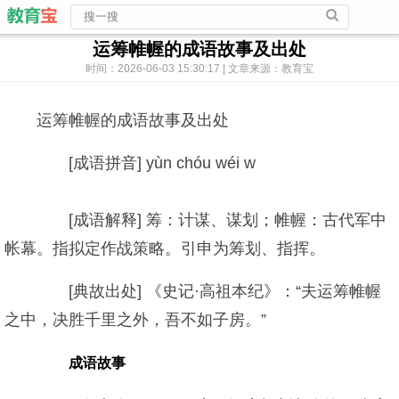
运筹帷幄的成语故事及出处
时间：2026-06-03 15:30:17 | 文章来源：教育宝
运筹帷幄的成语故事及出处
[成语拼音] yùn chóu wéi w
[成语解释] 筹：计谋、谋划；帷幄：古代军中
帐幕。指拟定作战策略。引申为筹划、指挥。
[典故出处] 《史记·高祖本纪》：“夫运筹帷幄
之中，决胜千里之外，吾不如子房。”
成语故事