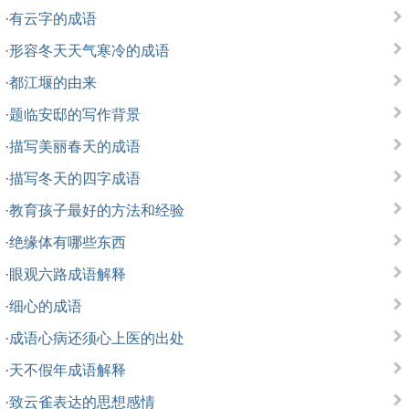
·
有云字的成语
·
形容冬天天气寒冷的成语
·
都江堰的由来
·
题临安邸的写作背景
·
描写美丽春天的成语
·
描写冬天的四字成语
·
教育孩子最好的方法和经验
·
绝缘体有哪些东西
·
眼观六路成语解释
·
细心的成语
·
成语心病还须心上医的出处
·
天不假年成语解释
·
致云雀表达的思想感情