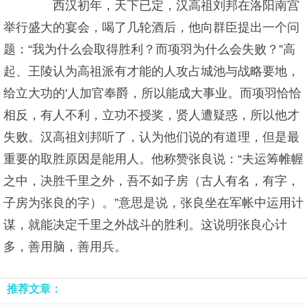
西汉初年，天下已定，汉高祖刘邦在洛阳南宫
举行盛大的宴会，喝了几轮酒后，他向群臣提出一个问
题：“我为什么会取得胜利？而项羽为什么会失败？”高
起、王陵认为高祖派有才能的人攻占城池与战略要地，
给立大功的'人加官奉爵，所以能成大事业。而项羽恰恰
相反，有人不利，立功不授奖，贤人遭疑惑，所以他才
失败。汉高祖刘邦听了，认为他们说的有道理，但是最
重要的取胜原因是能用人。他称赞张良说：“夫运筹帷幄
之中，决胜千里之外，吾不如子房（古人有名，有字，
子房为张良的字）。”意思是说，张良坐在军帐中运用计
谋，就能决定千里之外战斗的胜利。这说明张良心计
多，善用脑，善用兵。
推荐文章：