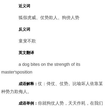
近义词
狐假虎威、仗势欺人、狗傍人势
反义词
童叟不欺
英文翻译
a dog bites on the strength of its
master'sposition
仗：倚仗、仗势。比喻坏人依靠某
成语解释：
种势力欺侮人。
你就狗仗人势，天天作耗，在我们
成语举例：