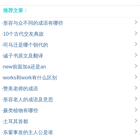
推荐文章：
·
形容与众不同的成语有哪些
·
10个古代交友典故
·
司马迁是哪个朝代的
·
诫子书原文及翻译
·
new前面加a还是an
·
works和work有什么区别
·
赞美老师的成语
·
形容老人的成语及意思
·
蕨类植物有哪些
·
土耳其首都
·
东窗事发的主人公是谁