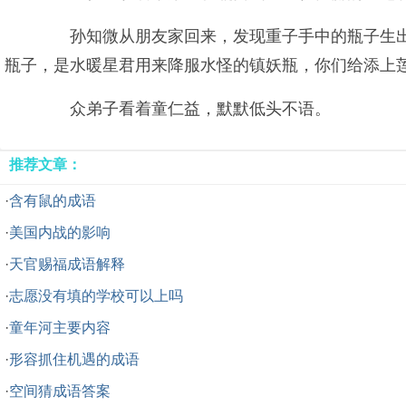
孙知微从朋友家回来，发现重子手中的瓶子生出一
瓶子，是水暖星君用来降服水怪的镇妖瓶，你们给添上
众弟子看着童仁益，默默低头不语。
推荐文章：
·
含有鼠的成语
·
美国内战的影响
·
天官赐福成语解释
·
志愿没有填的学校可以上吗
·
童年河主要内容
·
形容抓住机遇的成语
·
空间猜成语答案