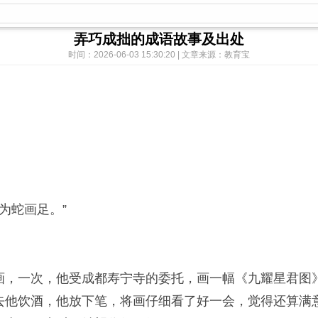
弄巧成拙的成语故事及出处
时间：2026-06-03 15:30:20 | 文章来源：教育宝
为蛇画足。”
，一次，他受成都寿宁寺的委托，画一幅《九耀星君图》
去他饮酒，他放下笔，将画仔细看了好一会，觉得还算满