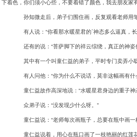
下着色，你们须小心些，不要着错了颜色，我去朋友家有
孙知微走后，弟子们围住画，反复观看老师用笔
有人说：“你看那水暖星君的`神态多么逼真，长
还有的说：“菩萨脚下的祥云综绕，真正的神姿仙
其中有一个叫童仁益的弟子，平时专门卖弄小聪
有人问他：“你为什么不说话，莫非这幅画有什么
童仁益故作高深地说：“水暖星君身边的重子神态
众弟子说：“没发现少什么呀。”
童仁益说：“老师每次画瓶子，总要在瓶中画一枝
童仁益说着，用心在瓶口画了一枝艳丽的红莲