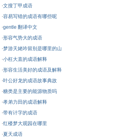
·
文搜丁甲成语
·
容易写错的成语有哪些呢
·
gentle 翻译中文
·
形容气势大的成语
·
梦游天姥吟留别是哪里的山
·
小枉大直的成语解释
·
形容生活美好的成语及解释
·
叶公好龙的成语故事典故
·
糖类是主要的能源物质吗
·
孝弟力田的成语解释
·
带有计字的成语
·
红楼梦大观园在哪里
·
夏天成语