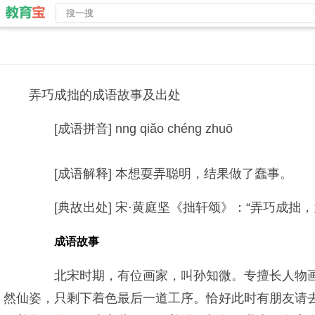
弄巧成拙的成语故事及出处
[成语拼音] nng qiǎo chéng zhuō
[成语解释] 本想耍弄聪明，结果做了蠢事。
[典故出处] 宋·黄庭坚《拙轩颂》：“弄巧成拙，
成语故事
北宋时期，有位画家，叫孙知微。专擅长人物画
然仙姿，只剩下着色最后一道工序。恰好此时有朋友请