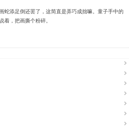
画蛇添足倒还罢了，这简直是弄巧成拙嘛。童子手中的
说着，把画撕个粉碎。