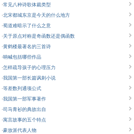
·
常见八种诗歌体裁类型
·
北宋都城东京是今天的什么地方
·
蜀道难暗示了什么之意
·
关于原点对称是奇函数还是偶函数
·
黄鹤楼最著名的三首诗
·
呐喊包括哪些作品
·
怎样疏导孩子的心理压力
·
我国第一部长篇讽刺小说
·
等差数列通项公式
·
我国第一部军事著作
·
司马青衫的典故出自
·
寓言故事的五个特点
·
豪放派代表人物