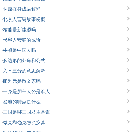
·
恫瘝在身成语解释
·
北京人曹禺故事梗概
·
核能是新能源吗
·
形容人安静的成语
·
牛顿是中国人吗
·
多边形的外角和公式
·
入木三分的意思解释
·
郦道元是散文家吗
·
一身是胆主人公是谁人
·
盆地的特点是什么
·
三国是哪三国君主是谁
·
微克和毫克怎么换算