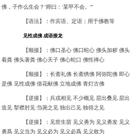
佛，子作么生会？’师曰：‘某甲不会。’”
【语法】：作宾语、定语；用于佛教等
见性成佛 成语接龙
【顺接】：佛口圣心 佛口蛇心 佛头加秽 佛头
着粪 佛头著粪 佛心天子 佛心蛇口 佛性禅心
【顺接】：长斋礼佛 长斋绣佛 阿弥陀佛 即心
是佛 见性成佛 借花献佛 立地成佛 青灯古佛
【逆接】：兵戎相见 不少概见 层出叠见 层出
迭见 掣襟肘见 刍荛之见 独出己见 独得之见
【逆接】：见世生苗 见义勇为 见义勇发 见义
勇爲 见义当为 见义必为 见义必爲 见义敢为