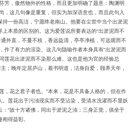
致芬芳，傲然物外的性格，而且更加明确了题意：陶渊明
好尚，这几句像是重复，但实为加深语意也，而且此句入
保持一份高洁，宁愿终老南山。他要在尘世中当个出淤泥
界上本质的区别的。这为爱莲说所要表达的“出淤泥而不
中通外直，不蔓不枝，香远益清，亭亭净植，可远观而不
，作了有力的渲染。这几句隐喻作者本身具有“出淤泥而
如同莲花出淤泥而不染那么难。这也是他为官的经验总
作主；晚年定居庐山，着书明道，洁身自爱，颐养天年，
莲，花之君子者也。”本来，花是不具备人格的，但在作
人。莲花出于污浊现实而不受沾染，受清水洗濯而不显妖
云：“故十方诸佛，同出于淤泥之浊；三身正觉，俱坐于
趣相得益彰。