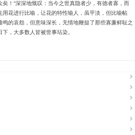
众矣！”深深地慨叹：当今之世真隐者少，有德者寡，而
先用花进行比喻，让花的特性喻人，虽平淡，但比喻帖
难鸣的哀怨，但意味深长，无情地鞭挞了那些寡廉鲜耻之
日下，大多数人皆被世事玷染。