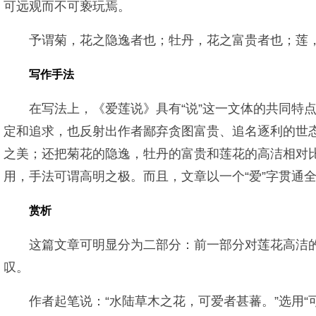
可远观而不可亵玩焉。
予谓菊，花之隐逸者也；牡丹，花之富贵者也；莲
写作手法
在写法上，《爱莲说》具有“说”这一文体的共同特
定和追求，也反射出作者鄙弃贪图富贵、追名逐利的世
之美；还把菊花的隐逸，牡丹的富贵和莲花的高洁相对比
用，手法可谓高明之极。而且，文章以一个“爱”字贯通
赏析
这篇文章可明显分为二部分：前一部分对莲花高洁
叹。
作者起笔说：“水陆草木之花，可爱者甚蕃。”选用