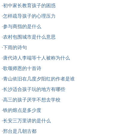
·
初中家长教育孩子的困惑
·
怎样疏导孩子的心理压力
·
参与商指的是什么
·
农村包围城市是什么意思
·
下雨的诗句
·
唐代诗人李端等十人被称为什么
·
歌颂师恩的十首诗
·
青山依旧在几度夕阳红的作者是谁
·
长沙适合孩子玩的地方有哪些
·
高三的孩子厌学不想去学校
·
铁的熔点是多少度
·
长安三万里讲的是什么
·
邢台是几朝古都