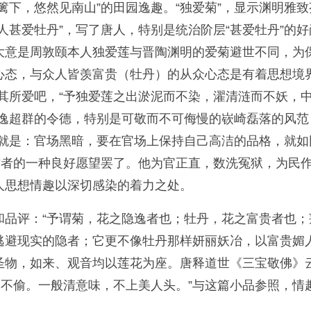
篱下，悠然见南山”的田园逸趣。“独爱菊”，显示渊明雅
人甚爱牡丹”，写了唐人，特别是统治阶层“甚爱牡丹”的
大意是周敦颐本人独爱莲与晋陶渊明的爱菊避世不同，为
心态，与众人皆羡富贵（牡丹）的从众心态是有着思想境
其所爱吧，“予独爱莲之出淤泥而不染，濯清涟而不妖，
逸超群的令德，特别是可敬而不可侮慢的嵚崎磊落的风范
思就是：官场黑暗，要在官场上保持自己高洁的品格，就
作者的一种良好愿望罢了。他为官正直，数洗冤狱，为民
人思想情趣以深切感染的着力之处。
品评：“予谓菊，花之隐逸者也；牡丹，花之富贵者也；
逃避现实的隐者；它更不像牡丹那样妍丽妖冶，以富贵媚
圣物，如来、观音均以莲花为座。唐释道世《三宝敬佛》
蝶不偷。一般清意味，不上美人头。”与这篇小品参照，情