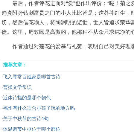
最后，作者评花进而对“爱”也作出评价：“噫！菊
趋炎附势钻刺富贵之门的小人比比皆是；这莽莽红尘，
切，然后借花喻人，将陶渊明的避世，世人皆追求荣华
徒。这里，周敦颐是高傲的，他那种不从众只求纯净的
作者通过对莲花的爱慕与礼赞，表明自己对美好理
推荐文章：
·
飞入寻常百姓家是哪首古诗
·
曹操文学常识
·
近体诗指的是哪个朝代
·
福州有什么适合小孩子玩的地方吗
·
关于中秋节的古诗4句
·
体温调节中枢位于哪个部位