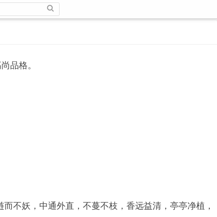
高尚品格。
涟而不妖，中通外直，不蔓不枝，香远益清，亭亭净植，