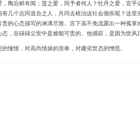
之爱，陶后鲜有闻；莲之爱，同予者何人？牡丹之爱，宜乎
能有几个志同道合之人，共同去根治这社会痼疾呢？这里
富贵的心态描写的淋漓尽致。言下虽不免流露出一种孤掌
心态，在碌碌尘世中是难能可贵的。他感叹，是因为世风
想的憧憬，对高尚情操的崇奉，对庸劣世态的憎恶。