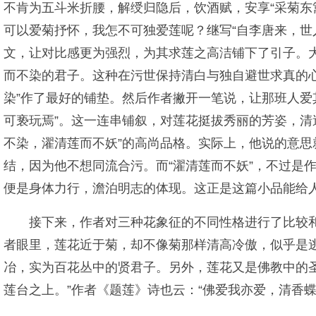
不肯为五斗米折腰，解绶归隐后，饮酒赋，安享“采菊东
可以爱菊抒怀，我怎不可独爱莲呢？继写“自李唐来，世
文，让对比感更为强烈，为其求莲之高洁铺下了引子。
而不染的君子。这种在污世保持清白与独自避世求真的
染”作了最好的铺垫。然后作者撇开一笔说，让那班人爱
可亵玩焉”。这一连串铺叙，对莲花挺拔秀丽的芳姿，清
不染，濯清莲而不妖”的高尚品格。实际上，他说的意
结，因为他不想同流合污。而“濯清莲而不妖”，不过是
便是身体力行，澹泊明志的体现。这正是这篇小品能给
接下来，作者对三种花象征的不同性格进行了比较和
者眼里，莲花近于菊，却不像菊那样清高冷傲，似乎是
冶，实为百花丛中的贤君子。另外，莲花又是佛教中的
莲台之上。”作者《题莲》诗也云：“佛爱我亦爱，清香