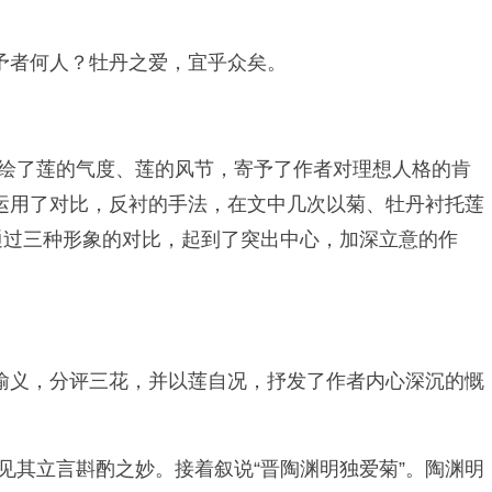
予者何人？牡丹之爱，宜乎众矣。
描绘了莲的气度、莲的风节，寄予了作者对理想人格的肯
运用了对比，反衬的手法，在文中几次以菊、牡丹衬托莲
通过三种形象的对比，起到了突出中心，加深立意的作
喻义，分评三花，并以莲自况，抒发了作者内心深沉的慨
见其立言斟酌之妙。接着叙说“晋陶渊明独爱菊”。陶渊明