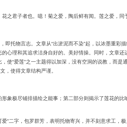
，花之君子者也。噫！菊之爱，陶后鲜有闻。莲之爱，同
点，即托物言志。文章从“出淤泥而不染”起，以浓墨重彩
态的心理和其追求洁身自好的。美好情操。同时，文章还
，使“爱莲”之一主题得以加深，没有空洞的说教，而是
全文，使得文章结构严谨。
的形象极尽铺排描绘之能事；第二部分则揭示了莲花的比
“可爱”二字，包罗群芳，表明托物寄兴，并不刻意求工，极