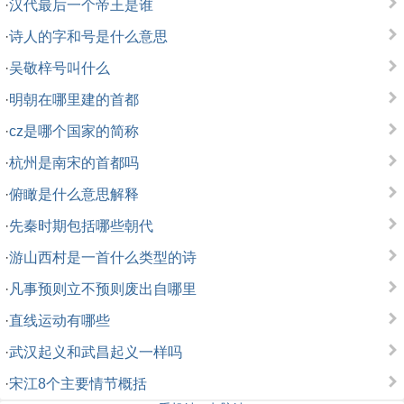
·
汉代最后一个帝王是谁
·
诗人的字和号是什么意思
·
吴敬梓号叫什么
·
明朝在哪里建的首都
·
cz是哪个国家的简称
·
杭州是南宋的首都吗
·
俯瞰是什么意思解释
·
先秦时期包括哪些朝代
·
游山西村是一首什么类型的诗
·
凡事预则立不预则废出自哪里
·
直线运动有哪些
·
武汉起义和武昌起义一样吗
·
宋江8个主要情节概括