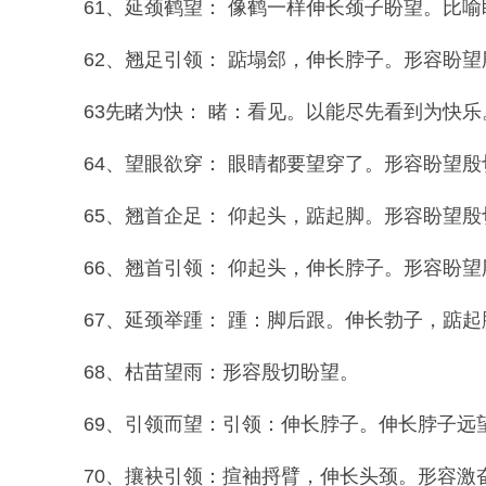
61、延颈鹤望： 像鹤一样伸长颈子盼望。比喻
62、翘足引领： 踮塌郐，伸长脖子。形容盼望
63先睹为快： 睹：看见。以能尽先看到为快乐
64、望眼欲穿： 眼睛都要望穿了。形容盼望殷
65、翘首企足： 仰起头，踮起脚。形容盼望殷
66、翘首引领： 仰起头，伸长脖子。形容盼望
67、延颈举踵： 踵：脚后跟。伸长勃子，踮起
68、枯苗望雨：形容殷切盼望。
69、引领而望：引领：伸长脖子。伸长脖子远
70、攘袂引领：揎袖捋臂，伸长头颈。形容激