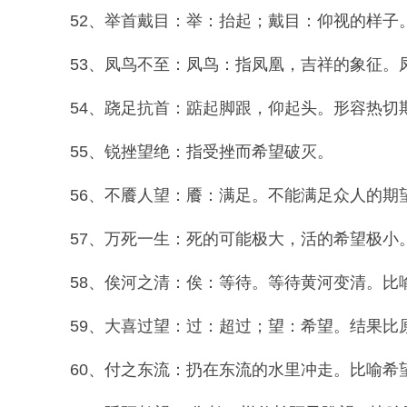
52、举首戴目：举：抬起；戴目：仰视的样子
53、凤鸟不至：凤鸟：指凤凰，吉祥的象征。凤
54、跷足抗首：踮起脚跟，仰起头。形容热切
55、锐挫望绝：指受挫而希望破灭。
56、不餍人望：餍：满足。不能满足众人的期
57、万死一生：死的可能极大，活的希望极小
58、俟河之清：俟：等待。等待黄河变清。比
59、大喜过望：过：超过；望：希望。结果比
60、付之东流：扔在东流的水里冲走。比喻希望