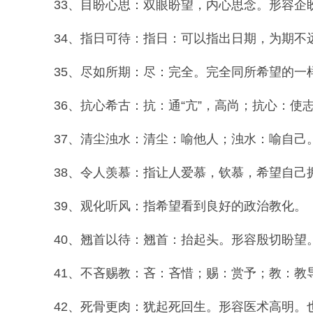
33、目盼心思：双眼盼望，内心思念。形容企
34、指日可待：指日：可以指出日期，为期不远
35、尽如所期：尽：完全。完全同所希望的一样
36、抗心希古：抗：通“亢”，高尚；抗心：使
37、清尘浊水：清尘：喻他人；浊水：喻自己
38、令人羡慕：指让人爱慕，钦慕，希望自己
39、观化听风：指希望看到良好的政治教化。
40、翘首以待：翘首：抬起头。形容殷切盼望
41、不吝赐教：吝：吝惜；赐：赏予；教：教导
42、死骨更肉：犹起死回生。形容医术高明。