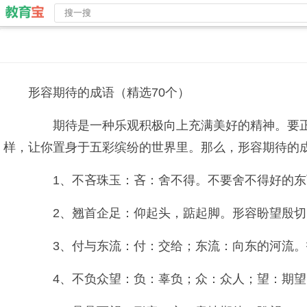
形容期待的成语（精选70个）
期待是一种乐观积极向上充满美好的精神。要正
样，让你置身于五彩缤纷的世界里。那么，形容期待的
1、不吝珠玉：吝：舍不得。不要舍不得好的东
2、翘首企足：仰起头，踮起脚。形容盼望殷切
3、付与东流：付：交给；东流：向东的河流。
4、不负众望：负：辜负；众：众人；望：期望