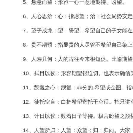
5、悬悬而望：形容一心一意地期待、盼望。
6、人心思治：心：指愿望；治：社会局势安定
7、望子成龙：望：盼望。希望自己的子女能在
8、贵不期骄：指显贵的人尽管不希望自己染上
9、人寿几何：人的古往今来很短促。比喻期望
10、拭目以俟：形容期望很迫切。也表示确信某
11、觊觎之心：觊觎：非分的.希望或企图。指
12、徒托空言：白把希望寄托于空话。指只讲
13、计日以俟：数着日子等待。极言盼望之殷
14、人望所归：人望：众望；归：归向。大家