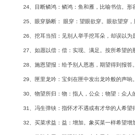
24、目断鳞鸿：鳞鸿：鱼和雁，比喻书信。形
25、眼穿肠断： 眼穿：望眼欲穿。眼欲望穿，
26、挖耳当招：见别人举手挖耳朵，却误以为是
27、如愿以偿：偿：实现、满足。按所希望的
28、施恩望报：给予别人恩惠，期望得到报答
29、匣里龙吟：宝剑在匣中发出龙吟般的声响。
30、物望所归：物：指人，公众；物望：众人的
31、冯生弹铗：指怀才不遇或有才华的人希望
32、买菜求益：益：增加。象买菜一样希望增