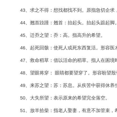
43、求之不得：想找都找不到。原指急切企求
44、翘首跂踵：翘首：抬起头。抬起头踮起脚
45、迁乔之望：乔：高。指高升的希望。
46、起死回骸：使死人或死东西复活。形容医术
47、救命稻草：借以活命的稻草。指人在困境
48、望眼将穿： 眼睛都要望穿了。形容盼望殷切
49、来苏之望：苏：苏息。从疾苦中获得休养
50、大失所望：表示原来的希望完全落空。
51、放羊拾柴：指老人娶妻，有意不加管束，