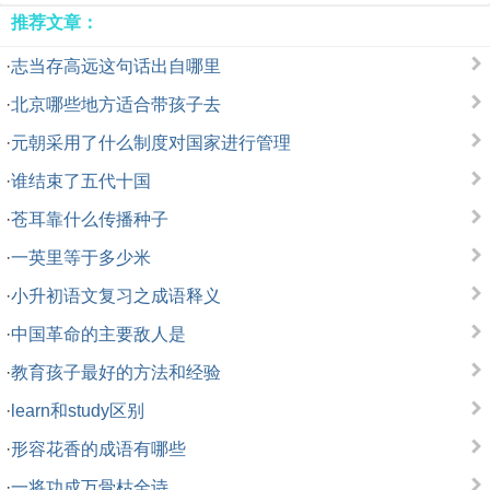
推荐文章：
·
志当存高远这句话出自哪里
·
北京哪些地方适合带孩子去
·
元朝采用了什么制度对国家进行管理
·
谁结束了五代十国
·
苍耳靠什么传播种子
·
一英里等于多少米
·
小升初语文复习之成语释义
·
中国革命的主要敌人是
·
教育孩子最好的方法和经验
·
learn和study区别
·
形容花香的成语有哪些
·
一将功成万骨枯全诗