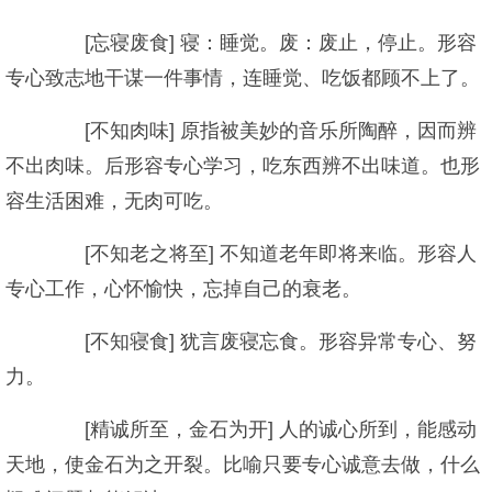
[忘寝废食] 寝：睡觉。废：废止，停止。形容
专心致志地干谋一件事情，连睡觉、吃饭都顾不上了。
[不知肉味] 原指被美妙的音乐所陶醉，因而辨
不出肉味。后形容专心学习，吃东西辨不出味道。也形
容生活困难，无肉可吃。
[不知老之将至] 不知道老年即将来临。形容人
专心工作，心怀愉快，忘掉自己的衰老。
[不知寝食] 犹言废寝忘食。形容异常专心、努
力。
[精诚所至，金石为开] 人的诚心所到，能感动
天地，使金石为之开裂。比喻只要专心诚意去做，什么