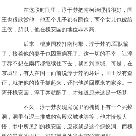
在这段时间里，淳于棼把南柯治理得很好，国
王也很欣赏他。他五个儿子都有爵位，两个女儿也嫁给
王侯，所以，他在槐安国的地位非常高。
后来，檀萝国攻打南柯郡，淳于棼的.军队输
了，接着他的妻子也因重病死了。这一切的不幸，让淳
于棼不想在南柯郡继续住下去，就回到京城。可是，在
京城里，有人在国王面前说淳于棼的坏话，国王没有查
证，就把他的孩子抓起来，还把他送回原来的家乡。一
离开槐安国，淳于棼就醒了，才知道原来这是一场梦。
不久，淳于棼发现庭院里的槐树下有一个蚂蚁
洞，洞里有泥土推成的宫殿汉城池等等，他才恍然大
悟，梦中所见到的槐安国，应该就是这个蚂蚁洞。而槐