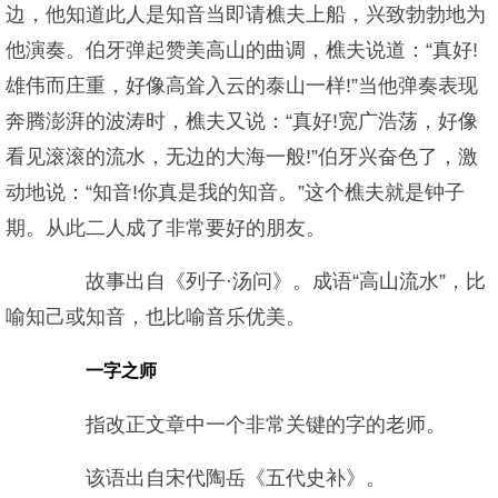
边，他知道此人是知音当即请樵夫上船，兴致勃勃地为
他演奏。伯牙弹起赞美高山的曲调，樵夫说道：“真好!
雄伟而庄重，好像高耸入云的泰山一样!”当他弹奏表现
奔腾澎湃的波涛时，樵夫又说：“真好!宽广浩荡，好像
看见滚滚的流水，无边的大海一般!”伯牙兴奋色了，激
动地说：“知音!你真是我的知音。”这个樵夫就是钟子
期。从此二人成了非常要好的朋友。
故事出自《列子·汤问》。成语“高山流水”，比
喻知己或知音，也比喻音乐优美。
一字之师
指改正文章中一个非常关键的字的老师。
该语出自宋代陶岳《五代史补》。