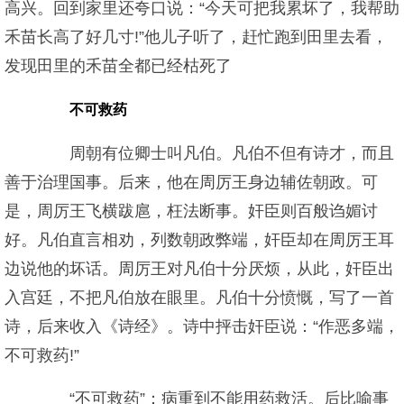
高兴。回到家里还夸口说：“今天可把我累坏了，我帮助
禾苗长高了好几寸!”他儿子听了，赶忙跑到田里去看，
发现田里的禾苗全都已经枯死了
不可救药
周朝有位卿士叫凡伯。凡伯不但有诗才，而且
善于治理国事。后来，他在周厉王身边辅佐朝政。可
是，周厉王飞横跋扈，枉法断事。奸臣则百般诌媚讨
好。凡伯直言相劝，列数朝政弊端，奸臣却在周厉王耳
边说他的坏话。周厉王对凡伯十分厌烦，从此，奸臣出
入宫廷，不把凡伯放在眼里。凡伯十分愤慨，写了一首
诗，后来收入《诗经》。诗中抨击奸臣说：“作恶多端，
不可救药!”
“不可救药”：病重到不能用药救活。后比喻事