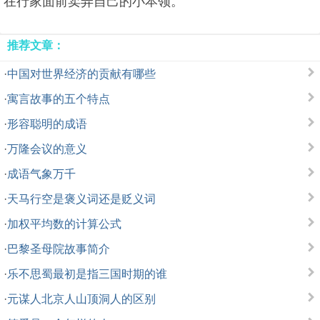
在行家面前卖弄自己的小本领。
推荐文章：
·
中国对世界经济的贡献有哪些
·
寓言故事的五个特点
·
形容聪明的成语
·
万隆会议的意义
·
成语气象万千
·
天马行空是褒义词还是贬义词
·
加权平均数的计算公式
·
巴黎圣母院故事简介
·
乐不思蜀最初是指三国时期的谁
·
元谋人北京人山顶洞人的区别