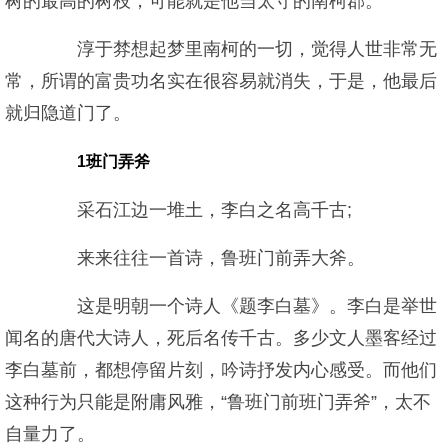
树的最高的树枝，可能就是他当太守的南柯郡。
淳于棼想起梦里南柯的一切，觉得人世非常无
常，所谓的富贵功名实在很容易就消失，于是，他最后
就归隐道门了。
1班门弄斧
采石江边一堆土，李白之名高千古;
来来往往一首诗，鲁班门前弄大斧。
这是明朝一个诗人《题李白墓》。李白是举世
闻名的唐代大诗人，死后名传千古。多少文人墨客经过
李白墓前，都想停留片刻，吟诗抒发内心感受。而他们
这种行为只能是附庸风雅，“鲁班门前班门弄斧”，太不
自量力了。