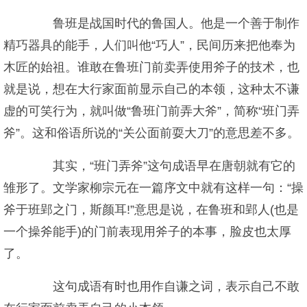
鲁班是战国时代的鲁国人。他是一个善于制作
精巧器具的能手，人们叫他“巧人”，民间历来把他奉为
木匠的始祖。谁敢在鲁班门前卖弄使用斧子的技术，也
就是说，想在大行家面前显示自己的本领，这种太不谦
虚的可笑行为，就叫做“鲁班门前弄大斧”，简称“班门弄
斧”。这和俗语所说的“关公面前耍大刀”的意思差不多。
其实，“班门弄斧”这句成语早在唐朝就有它的
雏形了。文学家柳宗元在一篇序文中就有这样一句：“操
斧于班郢之门，斯颜耳!”意思是说，在鲁班和郢人(也是
一个操斧能手)的门前表现用斧子的本事，脸皮也太厚
了。
这句成语有时也用作自谦之词，表示自己不敢