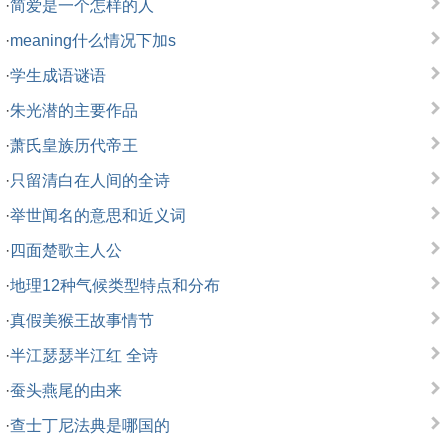
·
简爱是一个怎样的人
·
meaning什么情况下加s
·
学生成语谜语
·
朱光潜的主要作品
·
萧氏皇族历代帝王
·
只留清白在人间的全诗
·
举世闻名的意思和近义词
·
四面楚歌主人公
·
地理12种气候类型特点和分布
·
真假美猴王故事情节
·
半江瑟瑟半江红 全诗
·
蚕头燕尾的由来
·
查士丁尼法典是哪国的