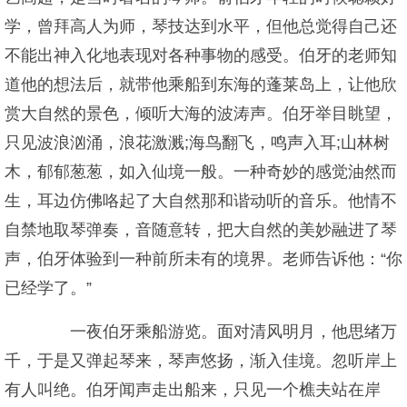
学，曾拜高人为师，琴技达到水平，但他总觉得自己还
不能出神入化地表现对各种事物的感受。伯牙的老师知
道他的想法后，就带他乘船到东海的蓬莱岛上，让他欣
赏大自然的景色，倾听大海的波涛声。伯牙举目眺望，
只见波浪汹涌，浪花激溅;海鸟翻飞，鸣声入耳;山林树
木，郁郁葱葱，如入仙境一般。一种奇妙的感觉油然而
生，耳边仿佛咯起了大自然那和谐动听的音乐。他情不
自禁地取琴弹奏，音随意转，把大自然的美妙融进了琴
声，伯牙体验到一种前所未有的境界。老师告诉他：“你
已经学了。”
一夜伯牙乘船游览。面对清风明月，他思绪万
千，于是又弹起琴来，琴声悠扬，渐入佳境。忽听岸上
有人叫绝。伯牙闻声走出船来，只见一个樵夫站在岸