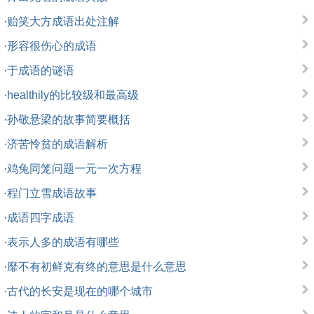
·
贻笑大方成语出处注解
·
形容很伤心的成语
·
于成语的谜语
·
healthily的比较级和最高级
·
孙敬悬梁的故事简要概括
·
济苦怜贫的成语解析
·
鸡兔同笼问题一元一次方程
·
程门立雪成语故事
·
成语四字成语
·
表示人多的成语有哪些
·
靡不有初鲜克有终的意思是什么意思
·
古代的长安是现在的哪个城市