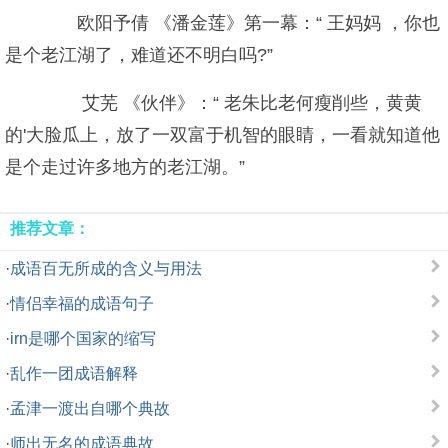
欧阳予倩 《潘金莲》第一幕：“ 王妈妈 ，你也
是个老江湖了，难道还不明白吗?”
艾芜 《伙伴》：“ 老朱比老何瘦削些，黄黄
的'大脸瓜上，放了一双富于机智的眼睛，一看就知道他
是个走过许多地方的老江湖。”
推荐文章：
·
成语百无所成的含义与用法
·
情侣幸福的成语句子
·
irn是哪个国家的缩写
·
乱作一团成语解释
·
孟津一渡出自哪个典故
·
师出无名的成语典故