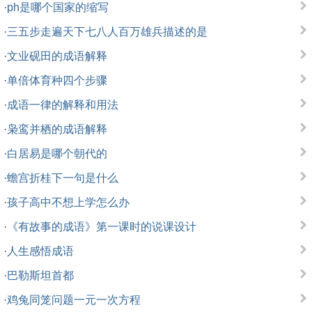
·
ph是哪个国家的缩写
·
三五步走遍天下七八人百万雄兵描述的是
·
文业砚田的成语解释
·
单倍体育种四个步骤
·
成语一律的解释和用法
·
枭鸾并栖的成语解释
·
白居易是哪个朝代的
·
蟾宫折桂下一句是什么
·
孩子高中不想上学怎么办
·
《有故事的成语》第一课时的说课设计
·
人生感悟成语
·
巴勒斯坦首都
·
鸡兔同笼问题一元一次方程