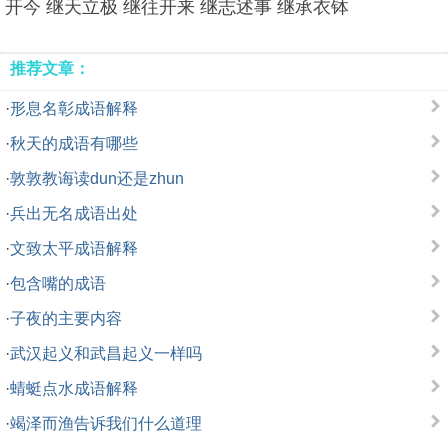
开今 继天立极 继往开来 继志述事 继承衣钵
推荐文章：
·
形息名彰成语解释
·
秋天的成语有哪些
·
敦敦教诲读dun还是zhun
·
兵出无名成语出处
·
文致太平成语解释
·
包含嘴的成语
·
子夜的主要内容
·
武汉起义和武昌起义一样吗
·
蜻蜓点水成语解释
·
竭泽而渔告诉我们什么道理