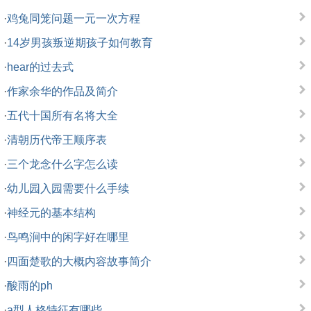
·
鸡兔同笼问题一元一次方程
·
14岁男孩叛逆期孩子如何教育
·
hear的过去式
·
作家余华的作品及简介
·
五代十国所有名将大全
·
清朝历代帝王顺序表
·
三个龙念什么字怎么读
·
幼儿园入园需要什么手续
·
神经元的基本结构
·
鸟鸣涧中的闲字好在哪里
·
四面楚歌的大概内容故事简介
·
酸雨的ph
·
a型人格特征有哪些