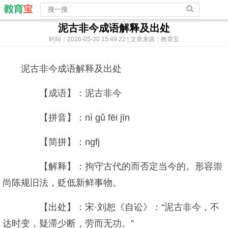
泥古非今成语解释及出处
时间：2026-05-20 15:49:22 | 文章来源：教育宝
泥古非今成语解释及出处
【成语】：泥古非今
【拼音】：nì gǔ fēi jīn
【简拼】：ngfj
【解释】：拘守古代的而否定当今的。形容崇
尚陈规旧法，贬低新鲜事物。
【出处】：宋·刘恕《自讼》：“泥古非今，不
达时变，疑滞少断，劳而无功。”