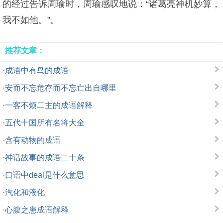
的经过告诉周瑜时，周瑜感叹地说：“诸葛亮神机妙算，
我不如他。”。
推荐文章：
·
成语中有鸟的成语
·
安而不忘危存而不忘亡出自哪里
·
一客不烦二主的成语解释
·
五代十国所有名将大全
·
含有动物的成语
·
神话故事的成语二十条
·
口语中deal是什么意思
·
汽化和液化
·
心腹之患成语解释