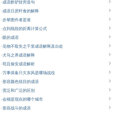
·
成语黔驴技穷造句
·
成语日昃旰食的解释
·
步辇图作者是谁
·
点到线段的距离计算公式
·
眼的成语
·
见物不取失之千里成语解释及出处
·
犬马之养成语解释
·
苟且偷安成语解析
·
万事俱备只欠东风是哪场战役
·
形容颜色炫目的成语
·
宽泛和广泛的区别
·
会稽是现在的哪个城市
·
形容战斗的成语