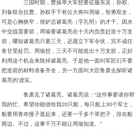
三国时期，曹操率大军想要征服东吴，孙权、
刘备联合抗曹。孙权手下有位大将叫周瑜，智勇双全，
可是心胸狭窄，很妒忌诸葛亮（字孔明）的才干。因水
中交战需要箭，周瑜要诸葛亮在十天内负责赶造十万支
箭，哪知诸葛亮只要三天，还愿立下军令状，完不成任
务甘受处罚。周瑜想，三天不可能造出十万支箭，正好
利用这个机会来除掉诸葛亮。于是他一面叫军匠们不要
把造箭的材料准备齐全，另一方面叫大臣鲁肃去探听诸
葛亮的'虚实。
鲁肃见了诸葛亮。诸葛亮说：“这件事要请你帮
我的忙。希望你能借给我20只船，每只船上30个军士，
船要用青布慢子遮起来，还要一千多个草把子，排在船
两边。不过，这事千万不能让周瑜知道。”