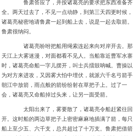
鲁肃答应了，并按诸葛亮的要求把东西准备齐
全。两天过去了，不见一点动静，到第三天四更时候，
诸葛亮秘密地请鲁肃一起到船上去，说是一起去取箭。
鲁肃很纳闷。
诸葛亮吩咐把船用绳索连起来向对岸开去。那
天江上大雾迷漫，对面都看不见人。当船靠近曹军水寨
时，诸葛亮命船一字儿摆开，叫士兵擂鼓呐喊。曹操以
为对方来进攻，又因雾大怕中埋伏，就派六千名弓箭手
朝江中放箭，雨点般的箭纷纷射在草把子上。过了一
会，诸葛亮又命船掉过头来，让另一面受箭。
太阳出来了，雾要散了，诸葛亮令船赶紧往回
开。这时船的两边草把子上密密麻麻地插满了箭，每只
船上至少五、六千支，总共超过了十万支。鲁肃把借箭