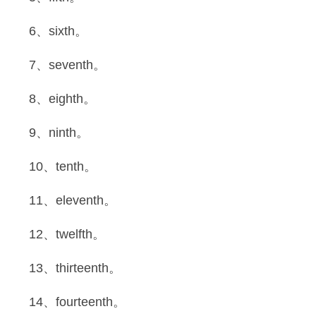
6、sixth。
7、seventh。
8、eighth。
9、ninth。
10、tenth。
11、eleventh。
12、twelfth。
13、thirteenth。
14、fourteenth。