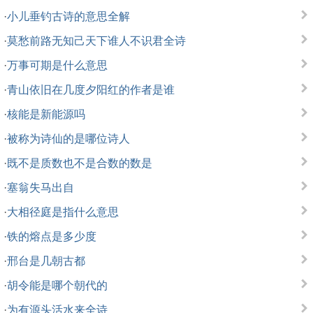
·
小儿垂钓古诗的意思全解
·
莫愁前路无知己天下谁人不识君全诗
·
万事可期是什么意思
·
青山依旧在几度夕阳红的作者是谁
·
核能是新能源吗
·
被称为诗仙的是哪位诗人
·
既不是质数也不是合数的数是
·
塞翁失马出自
·
大相径庭是指什么意思
·
铁的熔点是多少度
·
邢台是几朝古都
·
胡令能是哪个朝代的
·
为有源头活水来全诗