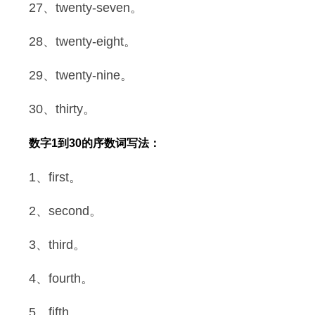
27、twenty-seven。
28、twenty-eight。
29、twenty-nine。
30、thirty。
数字1到30的序数词写法：
1、first。
2、second。
3、third。
4、fourth。
5、fifth。