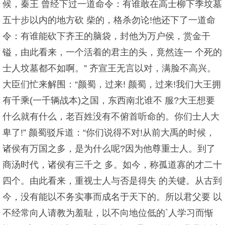
候，秦王 曾经下过一道命令：有谁敢在高士柳下季坟墓
五十步以内的地方砍 柴的，格杀勿论!他还下了一道命
令：有谁能砍下齐王的脑袋，封他为万户侯，赏金干
镒，由此看来，一个活着的君主的头，竟然连一 个死的
士人坟墓都不如啊。” 齐宣王无言以对，满脸不高兴。
大臣们忙来解围：“颜蜀，过来! 颜蜀，过来!我们大王拥
有千乘(一千辆战本)之国，东西南北谁不 服?大王想要
什么就有什么，老百姓没有不俯首听命的。你们士人大
卑了!” 颜蜀驳斥道：“你们说得不对!从前大禹的时候，
诸侯有万国之多，是为什么呢?因为他尊重士人。到了
商汤时代，诸侯有三千之 多。如今，称孤道寡的才二十
四个。由此看来，重视士人与否是得失 的关键。从古到
今，没有能以不务实事而成名于天下的。所以君父要 以
不经常向人请教为羞耻，以不向地位低的`人学习而惭