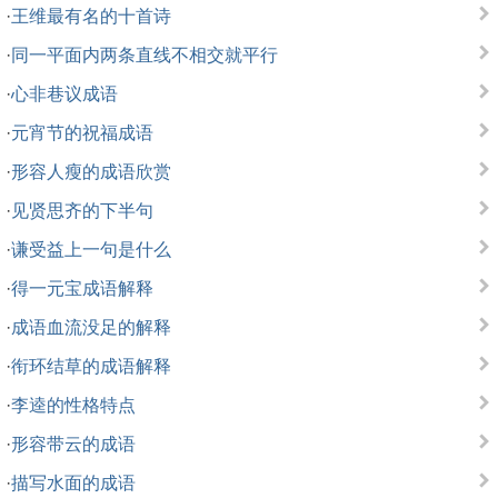
·
王维最有名的十首诗
·
同一平面内两条直线不相交就平行
·
心非巷议成语
·
元宵节的祝福成语
·
形容人瘦的成语欣赏
·
见贤思齐的下半句
·
谦受益上一句是什么
·
得一元宝成语解释
·
成语血流没足的解释
·
衔环结草的成语解释
·
李逵的性格特点
·
形容带云的成语
·
描写水面的成语