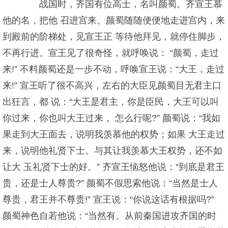
战国时，齐国有位高士，名叫颜蜀。齐宣王慕
他的名，把他 召进宫来。颜蜀随随便便地走进宫内，来
到殿前的阶梯处，见宣王正 等待他拜见，就停住脚步，
不再行进。宣王见了很奇怪，就呼唤说： “颜蜀，走过
来!” 不料颜蜀还是一步不动，呼唤宣王说：“大王，走过
来!” 宣王听了很不高兴，左右的大臣见颜蜀目无君主口
出狂言，都 说：“大王是君主，你是臣民，大王可以叫
你过来，你也叫大王过来， 怎么行呢?” 颜蜀说：“我如
果走到大王面去，说明我羡慕他的权势；如果 大王走过
来，说明他礼贤下士。与其让我羡慕大王权势，还不如
让大 玉礼贤下士的好。” 齐宣王恼怒他说：“到底是君王
贵，还是士人尊贵?” 颜蜀不假思索他说：“当然是士人
尊贵，君王并不尊贵!” 宣王说：“你说这话有根据吗?”
颜蜀神色自若他说：“当然有。从前秦国进攻齐国的时