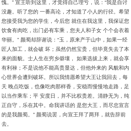
愧。” 宣王听到这里，才觉得自己理亏，说：“我是自讨
没趣。听了您的 一番高论，才知道了小人的行径。希望
您接受我为您的学生，今后您 就住在我这里，我保证您
饮食有肉吃，出门必有车乘，您夫人和子女 个个会衣着
华丽。” 颜蜀却辞谢说：“玉，原来产于山中，如果一经
匠人加工，就会破 坏；虽然仍然宝贵，但毕竟失去了本
来的面貌。士人生在穷乡僻壤， 如果选拔上来，就会享
有利禄；不是说他不能高贵显达，但他外来的 风貌和内
心世界会遭到破坏。所以我情愿希望大王让我回去，每
天 晚点吃饭，也像吃肉那样香，安稳而慢慢地走路，足
以当作乘车；平 安度日，并不比权贵差。清静无为，纯
正自守，乐在其中。命我讲话的 是您大王，而尽忠宣言
的是我颜蜀。” 颜蜀说罢，向宣王拜了两拜，就告辞前
去。