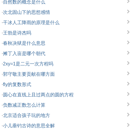
·
自然数的概念是什么
·
次北固山下的思想感情
·
干冰人工降雨的原理是什么
·
王勃是诗杰吗
·
春秋决狱是什么意思
·
摊丁入亩是哪个朝代
·
2xy=1是二元一次方程吗
·
郭守敬主要贡献在哪方面
·
fly的复数形式
·
圆心在直线上且过两点的圆的方程
·
负数减正数怎么计算
·
北京适合孩子玩的地方
·
小儿垂钓古诗的意思全解