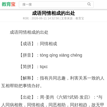
成语同情相成的出处
时间：2026-06-11 14:32:56 | 文章来源：教育宝
成语同情相成的出处
【成语】：同情相成
【拼音】：tóng qíng xiāng chéng
【简拼】：tqxc
【解释】：指有共同志趣，利害关系一致的人
互相帮助把事情办好。
【出处】：周·姜尚《六韬?武韬·发启》：“与
人同病相救，同情相成，同恶相助，同好相趋，故无甲