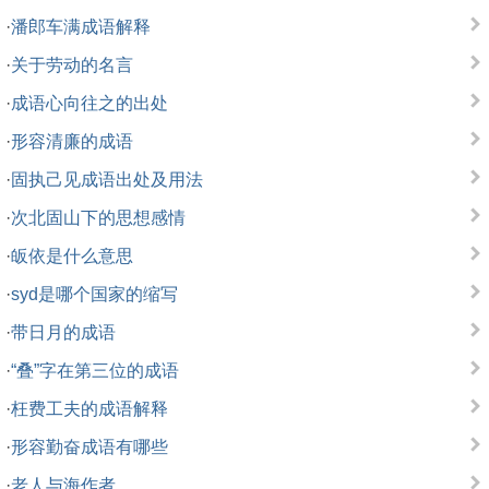
·
潘郎车满成语解释
·
关于劳动的名言
·
成语心向往之的出处
·
形容清廉的成语
·
固执己见成语出处及用法
·
次北固山下的思想感情
·
皈依是什么意思
·
syd是哪个国家的缩写
·
带日月的成语
·
“叠”字在第三位的成语
·
枉费工夫的成语解释
·
形容勤奋成语有哪些
·
老人与海作者