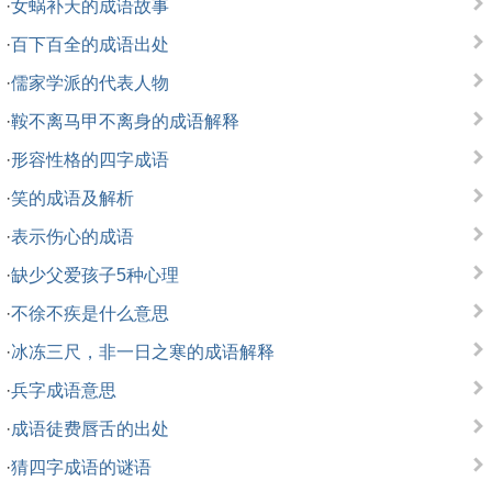
·
女蜗补天的成语故事
·
百下百全的成语出处
·
儒家学派的代表人物
·
鞍不离马甲不离身的成语解释
·
形容性格的四字成语
·
笑的成语及解析
·
表示伤心的成语
·
缺少父爱孩子5种心理
·
不徐不疾是什么意思
·
冰冻三尺，非一日之寒的成语解释
·
兵字成语意思
·
成语徒费唇舌的出处
·
猜四字成语的谜语