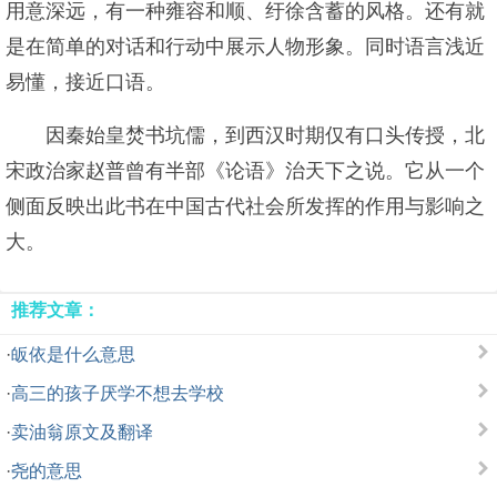
用意深远，有一种雍容和顺、纡徐含蓄的风格。还有就
是在简单的对话和行动中展示人物形象。同时语言浅近
易懂，接近口语。
因秦始皇焚书坑儒，到西汉时期仅有口头传授，北
宋政治家赵普曾有半部《论语》治天下之说。它从一个
侧面反映出此书在中国古代社会所发挥的作用与影响之
大。
推荐文章：
·
皈依是什么意思
·
高三的孩子厌学不想去学校
·
卖油翁原文及翻译
·
尧的意思