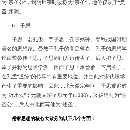
为“宗圣公”，到明世宗时改称为“宗圣”，地位仅次于“复
圣”颜渊。
6、子思
子思，名孔伋，字子思，孔子嫡孙。春秋战国时期
著名的思想家。受教于孔子的高足曾参，孔子的思想学
说由曾参传子思，子思的门人再传孟子。后人把子思、
孟子并称为思孟学派，因而子思上承曾参，下启孟子，
在孔孟“道统”的传承中有重要地位。并由此对宋代理学
产生了重要的影响。因此，北宋徽宗年间，子思被追封
为“沂水侯”；元朝文宗至顺元年(1330)，又被追封为“述
圣公”，后人由此而尊他为“述圣”。
儒家思想的核心大致分为以下几个方面：