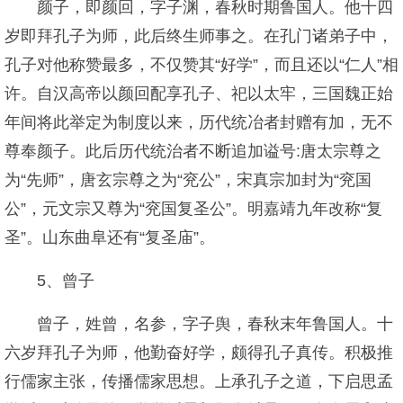
颜子，即颜回，字子渊，春秋时期鲁国人。他十四
岁即拜孔子为师，此后终生师事之。在孔门诸弟子中，
孔子对他称赞最多，不仅赞其“好学”，而且还以“仁人”相
许。自汉高帝以颜回配享孔子、祀以太牢，三国魏正始
年间将此举定为制度以来，历代统冶者封赠有加，无不
尊奉颜子。此后历代统治者不断追加谥号:唐太宗尊之
为“先师”，唐玄宗尊之为“兖公”，宋真宗加封为“兖国
公”，元文宗又尊为“兖国复圣公”。明嘉靖九年改称“复
圣”。山东曲阜还有“复圣庙”。
5、曾子
曾子，姓曾，名参，字子舆，春秋末年鲁国人。十
六岁拜孔子为师，他勤奋好学，颇得孔子真传。积极推
行儒家主张，传播儒家思想。上承孔子之道，下启思孟