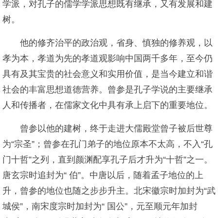
学派，对孔子的儒学学派思想既有继承，又有发展和建
树。
他的修齐治平的政治观，省身、慎独的修养观，以
孝为本，孝道为先的孝道观影响中国两千多年，至今仍
具有及其宝贵的社会意义和实用价值，是当今建立和谐
社会的丰富思想道德营养。曾参是孔子学说的主要继承
人和传播者，在儒家文化中具有承上启下的重要地位。
曾参以他的建树，终于走进大儒殿堂曾子被后世尊
为“宗圣”；曾参在孔门弟子的地位原本不太高，不入“孔
门十哲”之列，直到颜渊配享孔子后才升为“十哲”之一。
唐玄宗时追封为“ 伯”。中唐以后，随着孟子地位的上
升，曾参的地位也随之步步升主。北宋徽宗时加封为“武
城侯”，南宋度宗时加封为“ 国公”，元至顺元年加封