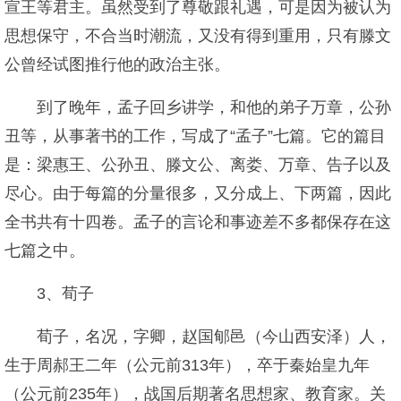
宣王等君主。虽然受到了尊敬跟礼遇，可是因为被认为
思想保守，不合当时潮流，又没有得到重用，只有滕文
公曾经试图推行他的政治主张。
到了晚年，孟子回乡讲学，和他的弟子万章，公孙
丑等，从事著书的工作，写成了“孟子”七篇。它的篇目
是：梁惠王、公孙丑、滕文公、离娄、万章、告子以及
尽心。由于每篇的分量很多，又分成上、下两篇，因此
全书共有十四卷。孟子的言论和事迹差不多都保存在这
七篇之中。
3、荀子
荀子，名况，字卿，赵国郇邑（今山西安泽）人，
生于周郝王二年（公元前313年），卒于秦始皇九年
（公元前235年），战国后期著名思想家、教育家。关