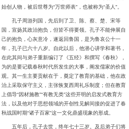
始创人物，被后世尊为“万世师表”，也被称为“圣人”。
孔子周游列国，先后到了卫、陈、蔡、楚、宋等
国，宣扬其政治抱负，但皆不得要领。孔子不能伸展自
己的抱负，心灰意冷，遂返回鲁国，是为鲁哀公十一
年，孔子已六十八岁。自此以后，他潜心讲学和著书，
在此其间与弟子重新编订了《五经》和撰写《春秋》，
为的是要记载春秋时代所发生的大事，阐发儒家的价值
观。其一生主要贡献在于，奠定了教育的基础，他在政
治上采取保守主义，主张恢复西周礼乐制度；但在教育
上倡导“因材施教”“有教无类”这些开明的启发式教育方
法，以及他对于思想领域的开创性见解间接的促进了春
秋战国时期“诸子百家”这一文化鼎盛现象的形成。
五年后，孔子去世，终年七十三岁。及后弟子们将