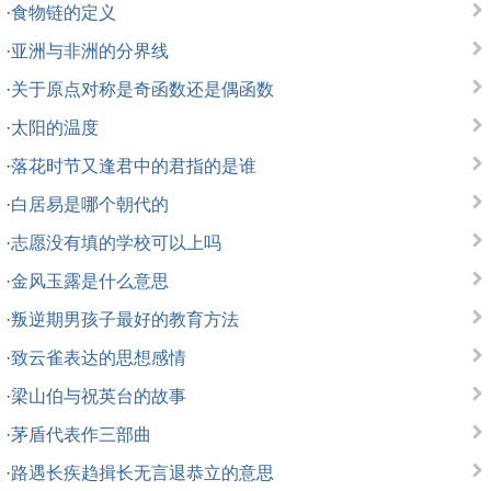
·
食物链的定义
·
亚洲与非洲的分界线
·
关于原点对称是奇函数还是偶函数
·
太阳的温度
·
落花时节又逢君中的君指的是谁
·
白居易是哪个朝代的
·
志愿没有填的学校可以上吗
·
金风玉露是什么意思
·
叛逆期男孩子最好的教育方法
·
致云雀表达的思想感情
·
梁山伯与祝英台的故事
·
茅盾代表作三部曲
·
路遇长疾趋揖长无言退恭立的意思