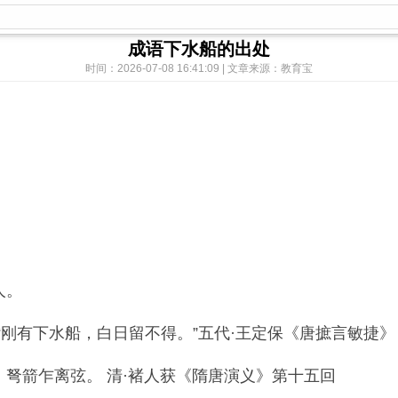
成语下水船的出处
时间：2026-07-08 16:41:09 | 文章来源：教育宝
人。
有下水船，白日留不得。”五代·王定保《唐摭言敏捷》
箭乍离弦。 清·褚人获《隋唐演义》第十五回