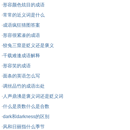
·
形容颜色炫目的成语
·
常常的近义词是什么
·
成语疯狂猜图答案
·
形容很紧凑的成语
·
狡兔三窟是贬义还是褒义
·
千载难逢成语解释
·
形容笑的成语
·
面条的英语怎么写
·
调丝品竹的成语出处
·
人声鼎沸是褒义词还是贬义词
·
什么是质数什么是合数
·
dark和darkness的区别
·
风和日丽指什么季节