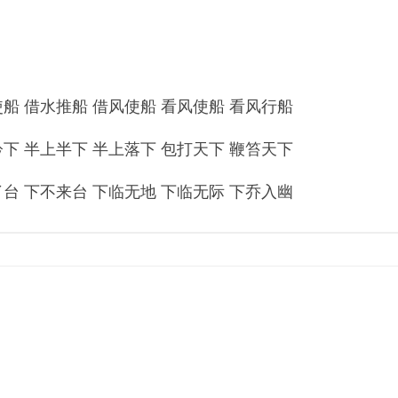
 借水推船 借风使船 看风使船 看风行船
 半上半下 半上落下 包打天下 鞭笞天下
 下不来台 下临无地 下临无际 下乔入幽