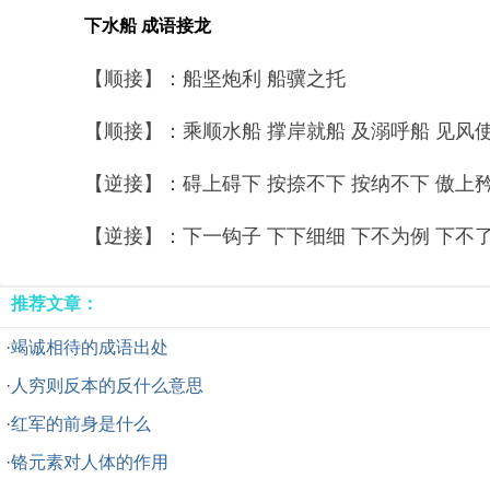
下水船 成语接龙
【顺接】：船坚炮利 船骥之托
【顺接】：乘顺水船 撑岸就船 及溺呼船 见风使船
【逆接】：碍上碍下 按捺不下 按纳不下 傲上矜下
【逆接】：下一钩子 下下细细 下不为例 下不了台
推荐文章：
·
竭诚相待的成语出处
·
人穷则反本的反什么意思
·
红军的前身是什么
·
铬元素对人体的作用