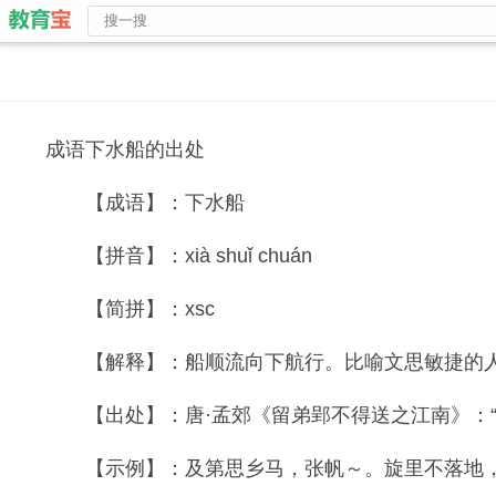
成语下水船的出处
【成语】：下水船
【拼音】：xià shuǐ chuán
【简拼】：xsc
【解释】：船顺流向下航行。比喻文思敏捷的
【出处】：唐·孟郊《留弟郢不得送之江南》：“刚
【示例】：及第思乡马，张帆～。旋里不落地，弩