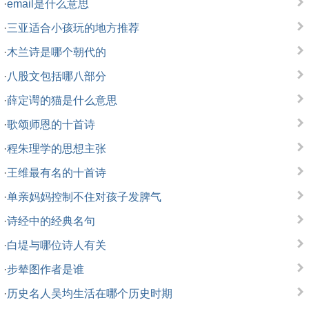
·
email是什么意思
·
三亚适合小孩玩的地方推荐
·
木兰诗是哪个朝代的
·
八股文包括哪八部分
·
薛定谔的猫是什么意思
·
歌颂师恩的十首诗
·
程朱理学的思想主张
·
王维最有名的十首诗
·
单亲妈妈控制不住对孩子发脾气
·
诗经中的经典名句
·
白堤与哪位诗人有关
·
步辇图作者是谁
·
历史名人吴均生活在哪个历史时期