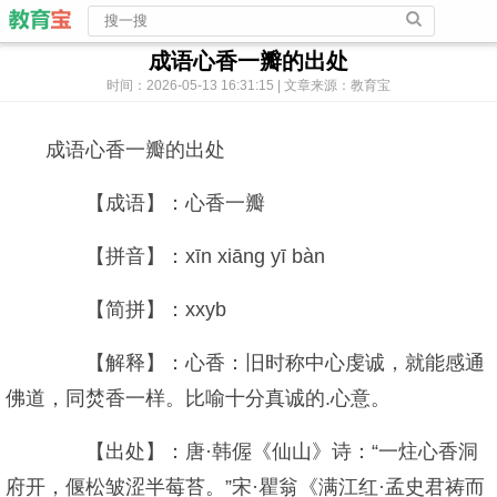
成语心香一瓣的出处
时间：2026-05-13 16:31:15 | 文章来源：教育宝
成语心香一瓣的出处
【成语】：心香一瓣
【拼音】：xīn xiāng yī bàn
【简拼】：xxyb
【解释】：心香：旧时称中心虔诚，就能感通
佛道，同焚香一样。比喻十分真诚的.心意。
【出处】：唐·韩偓《仙山》诗：“一炷心香洞
府开，偃松皱涩半莓苔。”宋·瞿翁《满江红·孟史君祷而