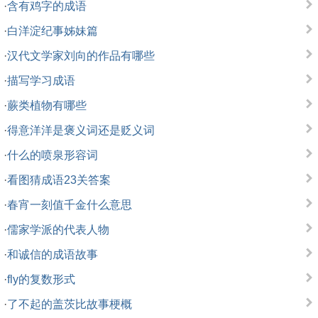
·
含有鸡字的成语
·
白洋淀纪事姊妹篇
·
汉代文学家刘向的作品有哪些
·
描写学习成语
·
蕨类植物有哪些
·
得意洋洋是褒义词还是贬义词
·
什么的喷泉形容词
·
看图猜成语23关答案
·
春宵一刻值千金什么意思
·
儒家学派的代表人物
·
和诚信的成语故事
·
fly的复数形式
·
了不起的盖茨比故事梗概