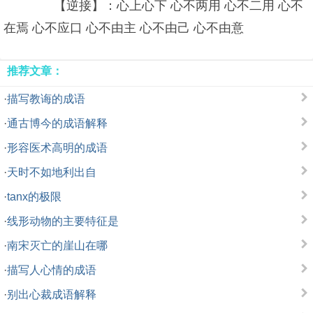
【逆接】：心上心下 心不两用 心不二用 心不
在焉 心不应口 心不由主 心不由己 心不由意
推荐文章：
·
描写教诲的成语
·
通古博今的成语解释
·
形容医术高明的成语
·
天时不如地利出自
·
tanx的极限
·
线形动物的主要特征是
·
南宋灭亡的崖山在哪
·
描写人心情的成语
·
别出心裁成语解释