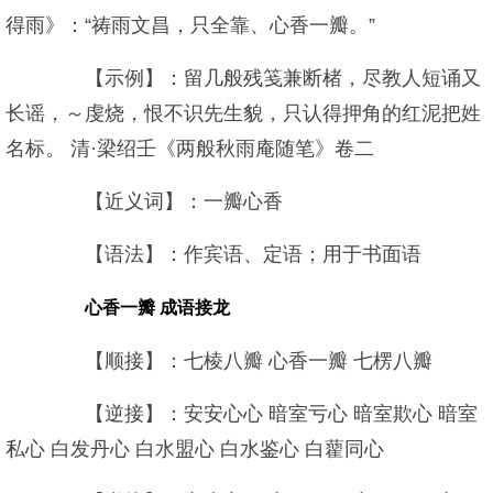
得雨》：“祷雨文昌，只全靠、心香一瓣。”
【示例】：留几般残笺兼断楮，尽教人短诵又
长谣，～虔烧，恨不识先生貌，只认得押角的红泥把姓
名标。 清·梁绍壬《两般秋雨庵随笔》卷二
【近义词】：一瓣心香
【语法】：作宾语、定语；用于书面语
心香一瓣 成语接龙
【顺接】：七棱八瓣 心香一瓣 七楞八瓣
【逆接】：安安心心 暗室亏心 暗室欺心 暗室
私心 白发丹心 白水盟心 白水鉴心 白藋同心