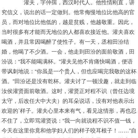
灌夫，字仲孺，西汉时代人。他性情刚直，讲
究信义，说出的话一定做到。他常侮慢地位比他高的官
员，而对地位比他低的，越是贫贱，他越敬重。因此，
当时很多有才能而无地位的人都喜欢接近他。灌夫喜欢
喝酒，并且常因喝醉了使性子。有一天，丞相田汾结
婚，他喝了不少酒。一会，他走到田汾的面前敬酒，田
汾说：“我不能喝满杯。”灌夫见他不肯痛快喝酒，便语
带讽刺地说：“你虽是一个贵人，但也应喝完我敬的这杯
酒。”田汾还是没有乾杯。灌夫讨了一顿没趣，就走到临
汝侯灌贤面前敬酒。这时，灌贤正对程不识（曾任边境
太守，后改任大中大夫）的耳朵说话，没有对他表示出
欢迎的`样子。灌夫心里本来有气，看见这情形，再也忍
不住了，立即骂灌贤说：“我一向就说程不识不值一钱，
今天在这里你竟和他学妇人们的样子咬耳根子！……”自