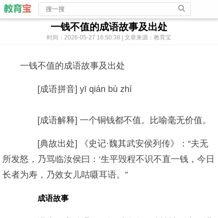
一钱不值的成语故事及出处
时间：2026-05-27 16:50:38 | 文章来源：教育宝
一钱不值的成语故事及出处
[成语拼音] yī qián bù zhí
[成语解释] 一个铜钱都不值。比喻毫无价值。
[典故出处] 《史记·魏其武安侯列传》：“夫无
所发怒，乃骂临汝侯曰：‘生平毁程不识不直一钱，今日
长者为寿，乃效女儿咕嗫耳语。”
成语故事