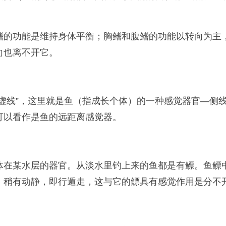
鳍的功能是维持身体平衡；胸鳍和腹鳍的功能以转向为主
向也离不开它。
虚线”，这里就是鱼（指成长个体）的一种感觉器官—侧
可以看作是鱼的远距离感觉器。
体在某水层的器官。从淡水里钓上来的鱼都是有鳔。鱼鳔
，稍有动静，即行遁走，这与它的鳔具有感觉作用是分不