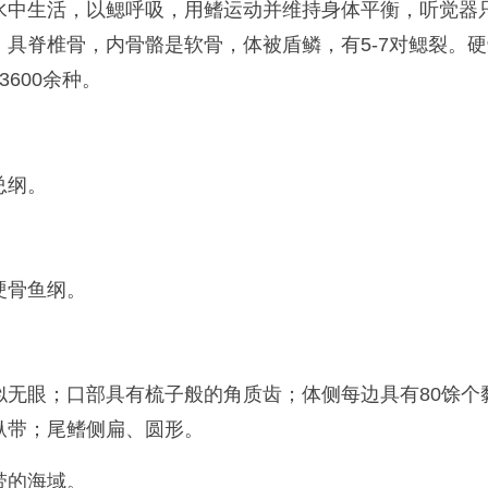
水中生活，以鳃呼吸，用鳍运动并维持身体平衡，听觉器
具脊椎骨，内骨骼是软骨，体被盾鳞，有5-7对鳃裂。
600余种。
总纲。
硬骨鱼纲。
无眼；口部具有梳子般的角质齿；体侧每边具有80馀个
纵带；尾鳍侧扁、圆形。
带的海域。