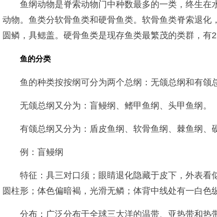
鱼纲动物是脊索动物门中种数最多的一类，终生在
动物。鱼类分软骨鱼类和硬骨鱼类。软骨鱼类脊索退化，
圆鳞，具鳃盖。硬骨鱼类是现存鱼类最繁茂的类群，有23
鱼的分类
鱼的种类按按纲可分为两个总纲：无颌总纲和有颌
无颌总纲又分为：盲鳗纲、鳍甲鱼纲、头甲鱼纲。
有颌总纲又分为：盾皮鱼纲、软骨鱼纲、棘鱼纲、
例：盲鳗纲
特征：具三对口须；眼睛退化隐藏于皮下，外表看似
圆柱形；体色偏暗褐，光滑无鳞；体背中线处有一白色
分布：广泛分布于全球三大洋的温带、亚热带和热