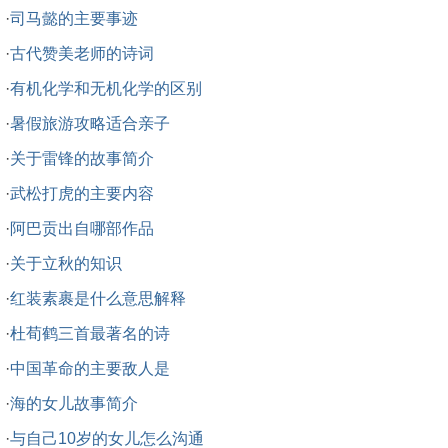
·
司马懿的主要事迹
·
古代赞美老师的诗词
·
有机化学和无机化学的区别
·
暑假旅游攻略适合亲子
·
关于雷锋的故事简介
·
武松打虎的主要内容
·
阿巴贡出自哪部作品
·
关于立秋的知识
·
红装素裹是什么意思解释
·
杜荀鹤三首最著名的诗
·
中国革命的主要敌人是
·
海的女儿故事简介
·
与自己10岁的女儿怎么沟通