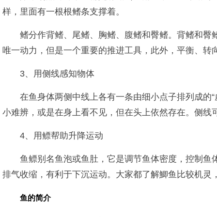
样，里面有一根根鳍条支撑着。
鳍分作背鳍、尾鳍、胸鳍、腹鳍和臀鳍。背鳍和臀
唯一动力，但是一个重要的推进工具，此外，平衡、转
3、用侧线感知物体
在鱼身体两侧中线上各有一条由细小点子排列成的“
小难辨，或是在身上看不见，但在头上依然存在。侧线
4、用鳔帮助升降运动
鱼鳔别名鱼泡或鱼肚，它是调节鱼体密度，控制鱼
排气收缩，有利于下沉运动。大家都了解鯽鱼比较机灵
鱼的简介