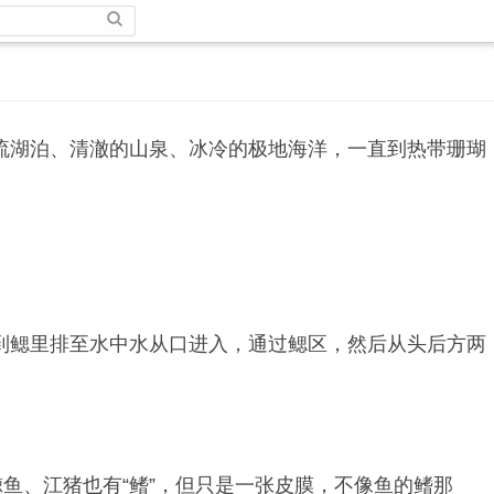
流湖泊、清澈的山泉、冰冷的极地海洋，一直到热带珊瑚
到鳃里排至水中水从口进入，通过鳃区，然后从头后方两
鱼、江猪也有“鳍”，但只是一张皮膜，不像鱼的鳍那