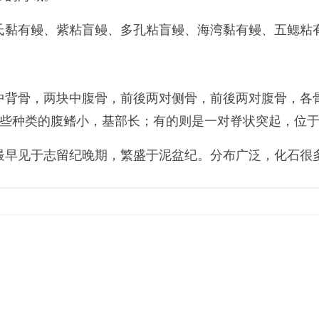
氏黏有鳗、紫粘盲鳗、多孔粘盲鳗、海湾黏有鳗、五鳃粘
中背骨，两块中腹骨，前後两对侧骨，前後两对腹骨，各
有些种类的腹鳍小，基部长；有的则是一对脊状突起，位
最早见于志留纪晚期，繁盛于泥盆纪。分布广泛，化石很