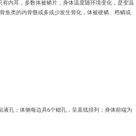
只有内耳，多数体被鳞片，身体温度随环境变化，是变温
硬骨鱼类的内骨骼或多或少发生骨化，体被硬鳞、栉鳞或
黏液孔；体侧每边具6个鳃孔，呈直线排列；身体前端为