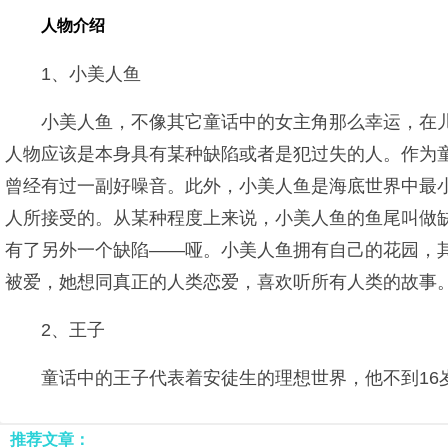
人物介绍
1、小美人鱼
小美人鱼，不像其它童话中的女主角那么幸运，在
人物应该是本身具有某种缺陷或者是犯过失的人。作为
曾经有过一副好噪音。此外，小美人鱼是海底世界中最
人所接受的。从某种程度上来说，小美人鱼的鱼尾叫做
有了另外一个缺陷——哑。小美人鱼拥有自己的花园，
被爱，她想同真正的人类恋爱，喜欢听所有人类的故事
2、王子
童话中的王子代表着安徒生的理想世界，他不到1
推荐文章：