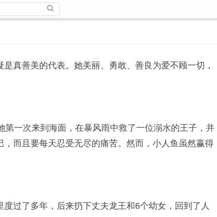
疑是真善美的代表。她美丽、勇敢、善良为爱不顾一切，
她第一次来到海面，在暴风雨中救了一位溺水的王子，并
巴，而且要每天忍受无尽的痛苦。然而，小人鱼虽然赢得
里度过了多年，后来扔下丈夫龙王和6个幼女，回到了人