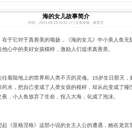
海的女儿故事简介
时间：2024-08-28 10:41:17 | 文章来源：教育宝
，在于它对于真善美的颂扬，《海的女儿》中小美人鱼无
造他心中的美好女孩模样，激励人们追求真善美。
向往着陆地上的世界和人类不灭的灵魂。15岁生日那天，
来药水，把自己变成了人类女孩的模样，却从此变成了哑
之夜，小人鱼放弃了生命，投入大海，化成了泡沫。
想起《亚格涅格》这部小说的女主人公的遭遇，她在龙宫