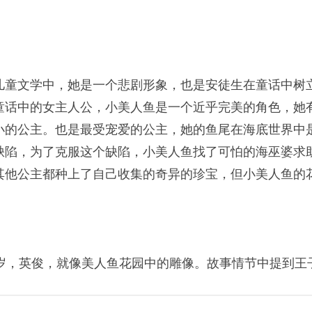
儿童文学中，她是一个悲剧形象，也是安徒生在童话中树
童话中的女主人公，小美人鱼是一个近乎完美的角色，她
小的公主。也是最受宠爱的公主，她的鱼尾在海底世界中
缺陷，为了克服这个缺陷，小美人鱼找了可怕的海巫婆求
其他公主都种上了自己收集的奇异的珍宝，但小美人鱼的
。
6岁，英俊，就像美人鱼花园中的雕像。故事情节中提到王