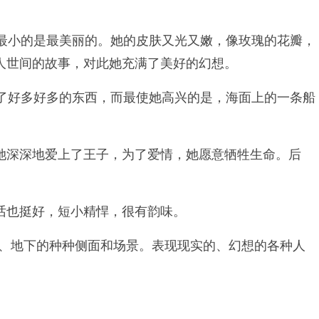
最小的是最美丽的。她的皮肤又光又嫩，像玫瑰的花瓣，
人世间的故事，对此她充满了美好的幻想。
了好多好多的东西，而最使她高兴的是，海面上的一条船
她深深地爱上了王子，为了爱情，她愿意牺牲生命。后
话也挺好，短小精悍，很有韵味。
上、地下的种种侧面和场景。表现现实的、幻想的各种人