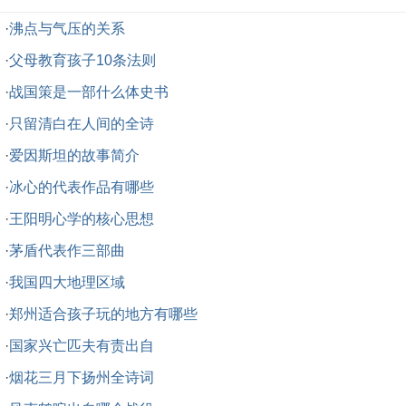
·
沸点与气压的关系
·
父母教育孩子10条法则
·
战国策是一部什么体史书
·
只留清白在人间的全诗
·
爱因斯坦的故事简介
·
冰心的代表作品有哪些
·
王阳明心学的核心思想
·
茅盾代表作三部曲
·
我国四大地理区域
·
郑州适合孩子玩的地方有哪些
·
国家兴亡匹夫有责出自
·
烟花三月下扬州全诗词