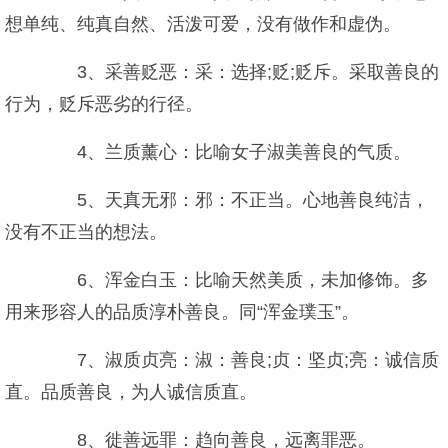
想单纯、纯真自然、活泼可爱，没有做作和虚伪。
3、采善贬恶：采：选择;贬;贬斥。采取善良的
行为，贬斥恶劣的行径。
4、兰质薰心：比喻女子淑美善良的气质。
5、天真无邪：邪：不正当。心地善良纯洁，
没有不正当的想法。
6、浑金白玉：比喻天然美质，未加修饰。多
用来形容人的品质淳朴善良。同“浑金璞玉”。
7、淑质贞亮：淑：善良;贞：坚贞;亮：诚信质
直。品质善良，为人诚信质直。
8、徙善远罪：趋向善良，远离罪恶。