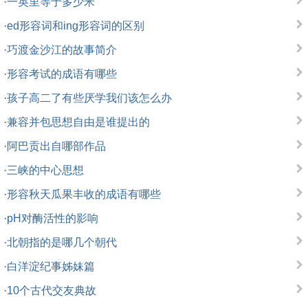
·
一英里等于多少米
·
ed形容词和ing形容词的区别
·
巧渡金沙江的故事简介
·
形容考试的成语有哪些
·
孩子高二了有些厌学我们该怎么办
·
兼容并包思想自由是谁提出的
·
阿巴贡出自哪部作品
·
三峡的中心思想
·
形容秋天瓜果丰收的成语有哪些
·
pH对酶活性的影响
·
北朝指的是哪几个朝代
·
白洋淀纪事姊妹篇
·
10个古代交友典故