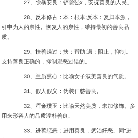
27、除暴安良：铲除强x，安抚善良的人民。
28、反本修古：本：根本;反本：复归本源，
引申为人的禀性。恢复人的禀性，维持最初的善良品
质。
29、扶善遏过：扶：帮助;遏：阻止，抑制。
支持善良正确的，抑制邪恶过错的。
30、兰质熏心：比喻女子淑美善良的气质。
31、假人假义：伪装仁慈善良。
32、浑金璞玉：比喻天然美质，未加修饰。多
用来形容人的品质淳朴善良。
33、进善惩恶：进用善良，惩治奸恶。同“进