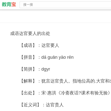
成语达官要人的出处
【成语】：达官要人
【拼音】：dá guān yào rén
【简拼】：dgyr
【解释】：犹言达官贵人。指地位高的.大官和
【出处】：宋·惠洪《冷斋夜话?课术有验无验》
【近义词】：达官贵人