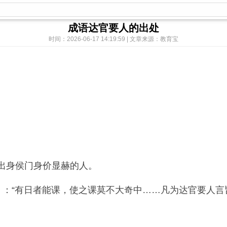
成语达官要人的出处
时间：2026-06-17 14:19:59 | 文章来源：教育宝
出身侯门身价显赫的人。
：“有日者能课，使之课莫不大奇中……凡为达官要人言