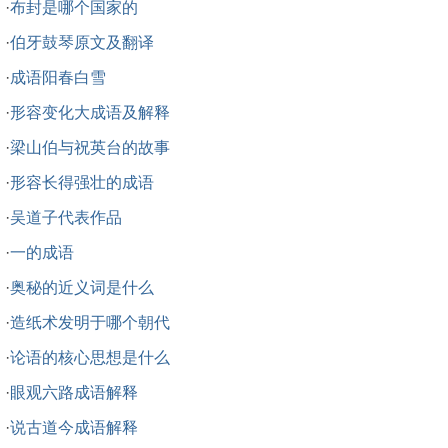
·
布封是哪个国家的
·
伯牙鼓琴原文及翻译
·
成语阳春白雪
·
形容变化大成语及解释
·
梁山伯与祝英台的故事
·
形容长得强壮的成语
·
吴道子代表作品
·
一的成语
·
奥秘的近义词是什么
·
造纸术发明于哪个朝代
·
论语的核心思想是什么
·
眼观六路成语解释
·
说古道今成语解释