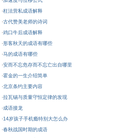
·
加速度与位移公式
·
枉法营私成语解释
·
古代赞美老师的诗词
·
鸡口牛后成语解释
·
形客秋天的成语有哪些
·
马的成语有哪些
·
安而不忘危存而不忘亡出自哪里
·
霍金的一生介绍简单
·
北京条约主要内容
·
拉瓦锡与质量守恒定律的发现
·
成语接龙
·
14岁孩子手机瘾特别大怎么办
·
春秋战国时期的成语